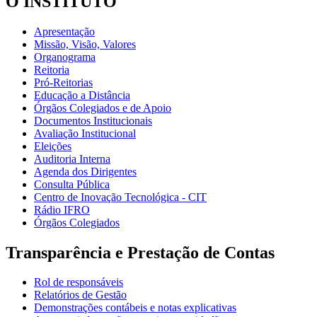
O INSTITUTO
Apresentação
Missão, Visão, Valores
Organograma
Reitoria
Pró-Reitorias
Educação a Distância
Órgãos Colegiados e de Apoio
Documentos Institucionais
Avaliação Institucional
Eleições
Auditoria Interna
Agenda dos Dirigentes
Consulta Pública
Centro de Inovação Tecnológica - CIT
Rádio IFRO
Órgãos Colegiados
Transparência e Prestação de Contas
Rol de responsáveis
Relatórios de Gestão
Demonstrações contábeis e notas explicativas