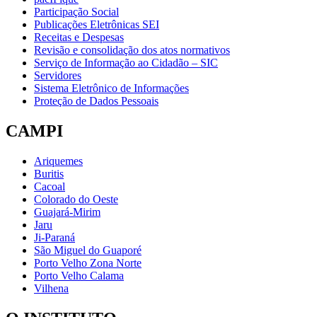
Participação Social
Publicações Eletrônicas SEI
Receitas e Despesas
Revisão e consolidação dos atos normativos
Serviço de Informação ao Cidadão – SIC
Servidores
Sistema Eletrônico de Informações
Proteção de Dados Pessoais
CAMPI
Ariquemes
Buritis
Cacoal
Colorado do Oeste
Guajará-Mirim
Jaru
Ji-Paraná
São Miguel do Guaporé
Porto Velho Zona Norte
Porto Velho Calama
Vilhena