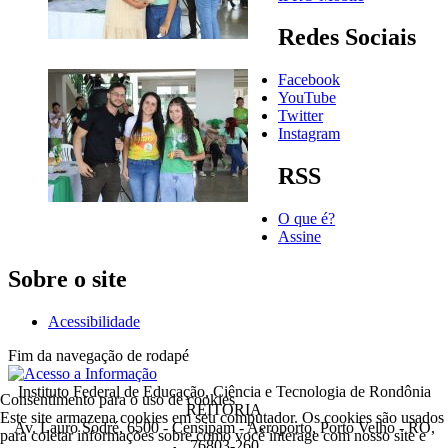
Redes Sociais
Facebook
YouTube
Twitter
Instagram
RSS
O que é?
Assine
Sobre o site
Acessibilidade
Fim da navegação de rodapé
Instituto Federal de Educação, Ciência e Tecnologia de Rondônia
Consentimento para o uso de cookies
REITORIA
Este site armazena cookies em seu computador. Os cookies são usados
Av. Lauro Sodré, 6500 - Censipam - Aeroporto, Porto Velho - RO,
para coletar informações sobre como você interage com nosso site e
76803-260