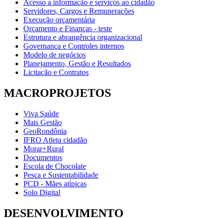
Acesso a informação e serviços ao cidadão
Servidores, Cargos e Remunerações
Execução orçamentária
Orçamento e Finanças - teste
Estrutura e abrangência organizacional
Governança e Controles internos
Modelo de negócios
Planejamento, Gestão e Resultados
Licitação e Contratos
MACROPROJETOS
Viva Saúde
Mais Gestão
GeoRondônia
IFRO Atleta cidadão
Morar+Rural
Documentos
Escola de Chocolate
Pesca e Sustentabilidade
PCD - Mães atípicas
Solo Digital
DESENVOLVIMENTO