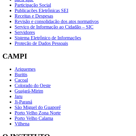
Participação Social
Publicações Eletrônicas SEI
Receitas e Despesas
Revisão e consolidação dos atos normativos
Serviço de Informação ao Cidadão – SIC
Servidores
Sistema Eletrônico de Informações
Proteção de Dados Pessoais
CAMPI
Ariquemes
Buritis
Cacoal
Colorado do Oeste
Guajará-Mirim
Jaru
Ji-Paraná
São Miguel do Guaporé
Porto Velho Zona Norte
Porto Velho Calama
Vilhena