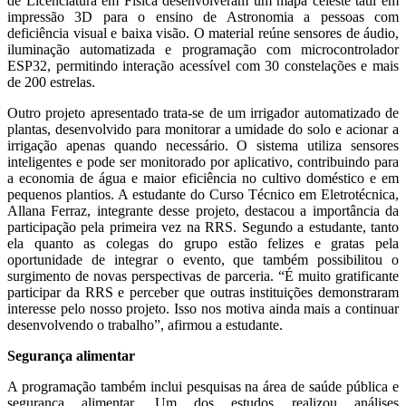
de Licenciatura em Física desenvolveram um mapa celeste tátil em
impressão 3D para o ensino de Astronomia a pessoas com
deficiência visual e baixa visão. O material reúne sensores de áudio,
iluminação automatizada e programação com microcontrolador
ESP32, permitindo interação acessível com 30 constelações e mais
de 200 estrelas.
Outro projeto apresentado trata-se de um irrigador automatizado de
plantas, desenvolvido para monitorar a umidade do solo e acionar a
irrigação apenas quando necessário. O sistema utiliza sensores
inteligentes e pode ser monitorado por aplicativo, contribuindo para
a economia de água e maior eficiência no cultivo doméstico e em
pequenos plantios. A estudante do Curso Técnico em Eletrotécnica,
Allana Ferraz, integrante desse projeto, destacou a importância da
participação pela primeira vez na RRS. Segundo a estudante, tanto
ela quanto as colegas do grupo estão felizes e gratas pela
oportunidade de integrar o evento, que também possibilitou o
surgimento de novas perspectivas de parceria. “É muito gratificante
participar da RRS e perceber que outras instituições demonstraram
interesse pelo nosso projeto. Isso nos motiva ainda mais a continuar
desenvolvendo o trabalho”, afirmou a estudante.
Segurança alimentar
A programação também inclui pesquisas na área de saúde pública e
segurança alimentar. Um dos estudos realizou análises