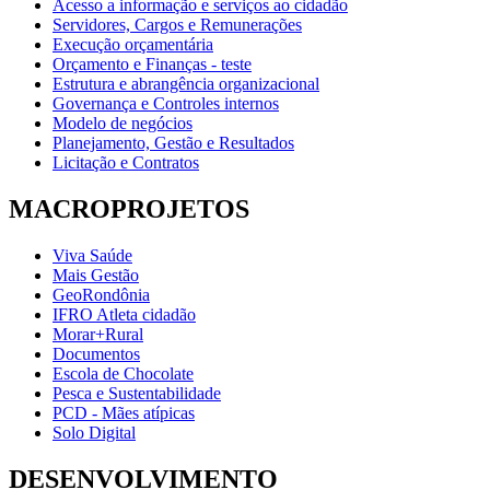
Acesso a informação e serviços ao cidadão
Servidores, Cargos e Remunerações
Execução orçamentária
Orçamento e Finanças - teste
Estrutura e abrangência organizacional
Governança e Controles internos
Modelo de negócios
Planejamento, Gestão e Resultados
Licitação e Contratos
MACROPROJETOS
Viva Saúde
Mais Gestão
GeoRondônia
IFRO Atleta cidadão
Morar+Rural
Documentos
Escola de Chocolate
Pesca e Sustentabilidade
PCD - Mães atípicas
Solo Digital
DESENVOLVIMENTO