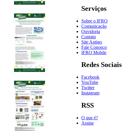
Serviços
Sobre o IFRO
Comunicação
Ouvidoria
Contato
Site Antigo
Fale Conosco
IFRO Mobile
Redes Sociais
Facebook
YouTube
Twitter
Instagram
RSS
O que é?
Assine