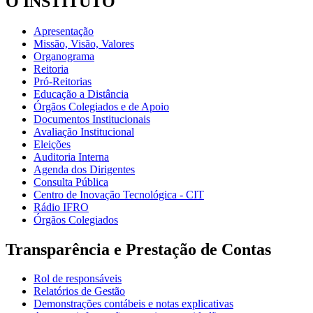
O INSTITUTO
Apresentação
Missão, Visão, Valores
Organograma
Reitoria
Pró-Reitorias
Educação a Distância
Órgãos Colegiados e de Apoio
Documentos Institucionais
Avaliação Institucional
Eleições
Auditoria Interna
Agenda dos Dirigentes
Consulta Pública
Centro de Inovação Tecnológica - CIT
Rádio IFRO
Órgãos Colegiados
Transparência e Prestação de Contas
Rol de responsáveis
Relatórios de Gestão
Demonstrações contábeis e notas explicativas