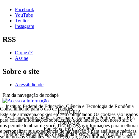
Facebook
YouTube
Twitter
Instagram
RSS
O que é?
Assine
Sobre o site
Acessibilidade
Fim da navegação de rodapé
Instituto Federal de Educação, Ciência e Tecnologia de Rondônia
Consentimento para o uso de cookies
REITORIA
Este site armazena cookies em seu computador. Os cookies são usados
Av. Lauro Sodré, 6500 - Censipam - Aeroporto, Porto Velho - RO,
para coletar informações sobre como você interage com nosso site e
76803-260
nos permite lembrar de você. Usamos essas informações para melhorar
Fone/Fax: (69) 2182-9600
e personalizar sua experiência de navegação e para análises e métricas
Horário de atendimento: de segunda a sexta-feira - das 08h às 12h e
sobre nossos visitantes. Se você recusar, suas informações não serão