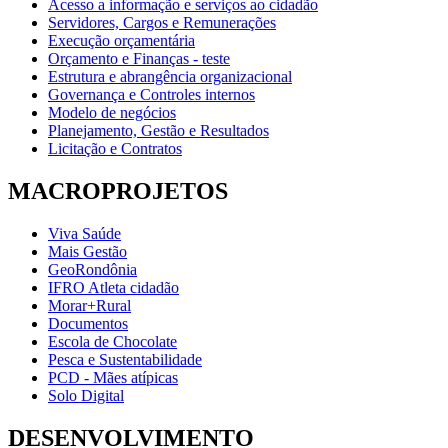
Acesso a informação e serviços ao cidadão
Servidores, Cargos e Remunerações
Execução orçamentária
Orçamento e Finanças - teste
Estrutura e abrangência organizacional
Governança e Controles internos
Modelo de negócios
Planejamento, Gestão e Resultados
Licitação e Contratos
MACROPROJETOS
Viva Saúde
Mais Gestão
GeoRondônia
IFRO Atleta cidadão
Morar+Rural
Documentos
Escola de Chocolate
Pesca e Sustentabilidade
PCD - Mães atípicas
Solo Digital
DESENVOLVIMENTO