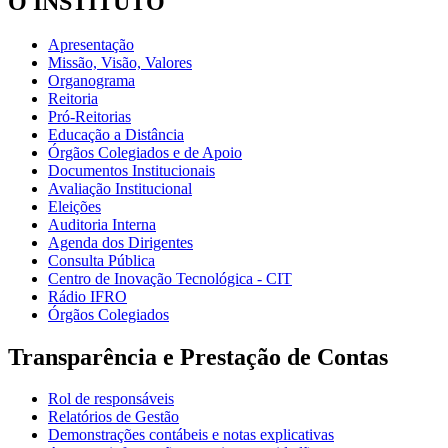
O INSTITUTO
Apresentação
Missão, Visão, Valores
Organograma
Reitoria
Pró-Reitorias
Educação a Distância
Órgãos Colegiados e de Apoio
Documentos Institucionais
Avaliação Institucional
Eleições
Auditoria Interna
Agenda dos Dirigentes
Consulta Pública
Centro de Inovação Tecnológica - CIT
Rádio IFRO
Órgãos Colegiados
Transparência e Prestação de Contas
Rol de responsáveis
Relatórios de Gestão
Demonstrações contábeis e notas explicativas