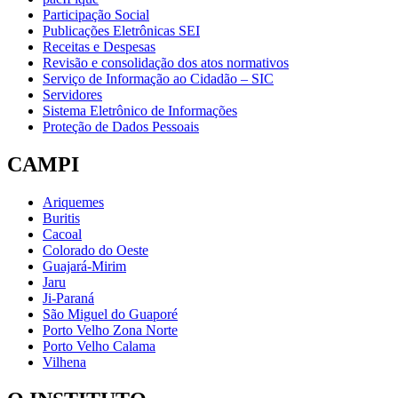
Participação Social
Publicações Eletrônicas SEI
Receitas e Despesas
Revisão e consolidação dos atos normativos
Serviço de Informação ao Cidadão – SIC
Servidores
Sistema Eletrônico de Informações
Proteção de Dados Pessoais
CAMPI
Ariquemes
Buritis
Cacoal
Colorado do Oeste
Guajará-Mirim
Jaru
Ji-Paraná
São Miguel do Guaporé
Porto Velho Zona Norte
Porto Velho Calama
Vilhena