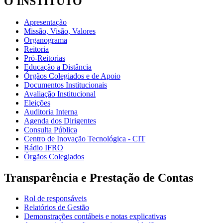
O INSTITUTO
Apresentação
Missão, Visão, Valores
Organograma
Reitoria
Pró-Reitorias
Educação a Distância
Órgãos Colegiados e de Apoio
Documentos Institucionais
Avaliação Institucional
Eleições
Auditoria Interna
Agenda dos Dirigentes
Consulta Pública
Centro de Inovação Tecnológica - CIT
Rádio IFRO
Órgãos Colegiados
Transparência e Prestação de Contas
Rol de responsáveis
Relatórios de Gestão
Demonstrações contábeis e notas explicativas