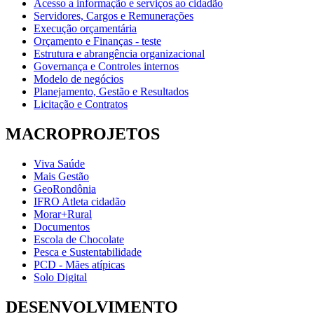
Acesso a informação e serviços ao cidadão
Servidores, Cargos e Remunerações
Execução orçamentária
Orçamento e Finanças - teste
Estrutura e abrangência organizacional
Governança e Controles internos
Modelo de negócios
Planejamento, Gestão e Resultados
Licitação e Contratos
MACROPROJETOS
Viva Saúde
Mais Gestão
GeoRondônia
IFRO Atleta cidadão
Morar+Rural
Documentos
Escola de Chocolate
Pesca e Sustentabilidade
PCD - Mães atípicas
Solo Digital
DESENVOLVIMENTO