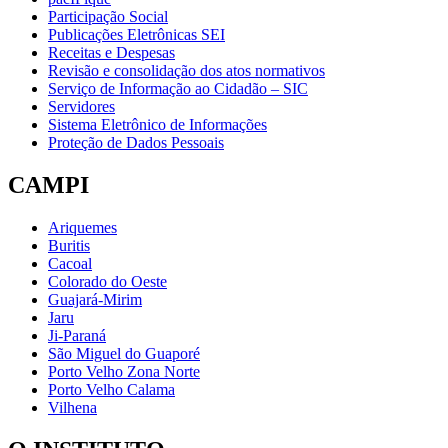
Participação Social
Publicações Eletrônicas SEI
Receitas e Despesas
Revisão e consolidação dos atos normativos
Serviço de Informação ao Cidadão – SIC
Servidores
Sistema Eletrônico de Informações
Proteção de Dados Pessoais
CAMPI
Ariquemes
Buritis
Cacoal
Colorado do Oeste
Guajará-Mirim
Jaru
Ji-Paraná
São Miguel do Guaporé
Porto Velho Zona Norte
Porto Velho Calama
Vilhena