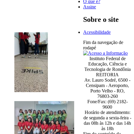
O que é?
Assine
Sobre o site
Acessibilidade
Fim da navegação de
rodapé
Instituto Federal de
Educação, Ciência e
Tecnologia de Rondônia
REITORIA
Av. Lauro Sodré, 6500 -
Censipam - Aeroporto,
Porto Velho - RO,
76803-260
Fone/Fax: (69) 2182-
9600
Horário de atendimento:
de segunda a sexta-feira -
das 08h às 12h e das 14h
às 18h
Fim do conteúdo da