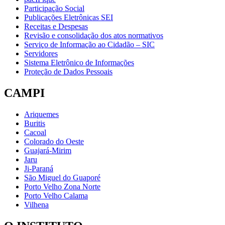
Participação Social
Publicações Eletrônicas SEI
Receitas e Despesas
Revisão e consolidação dos atos normativos
Serviço de Informação ao Cidadão – SIC
Servidores
Sistema Eletrônico de Informações
Proteção de Dados Pessoais
CAMPI
Ariquemes
Buritis
Cacoal
Colorado do Oeste
Guajará-Mirim
Jaru
Ji-Paraná
São Miguel do Guaporé
Porto Velho Zona Norte
Porto Velho Calama
Vilhena