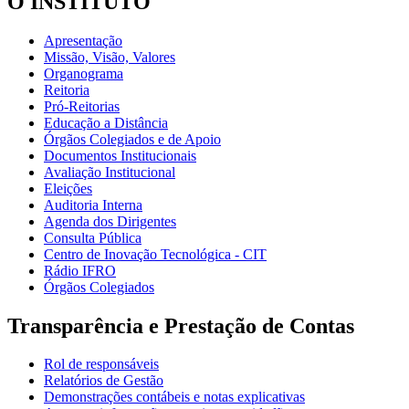
O INSTITUTO
Apresentação
Missão, Visão, Valores
Organograma
Reitoria
Pró-Reitorias
Educação a Distância
Órgãos Colegiados e de Apoio
Documentos Institucionais
Avaliação Institucional
Eleições
Auditoria Interna
Agenda dos Dirigentes
Consulta Pública
Centro de Inovação Tecnológica - CIT
Rádio IFRO
Órgãos Colegiados
Transparência e Prestação de Contas
Rol de responsáveis
Relatórios de Gestão
Demonstrações contábeis e notas explicativas