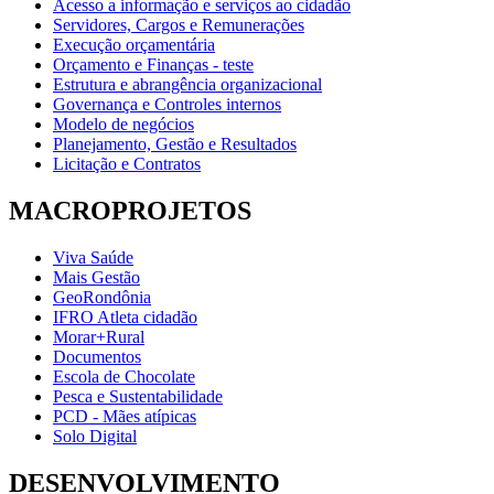
Acesso a informação e serviços ao cidadão
Servidores, Cargos e Remunerações
Execução orçamentária
Orçamento e Finanças - teste
Estrutura e abrangência organizacional
Governança e Controles internos
Modelo de negócios
Planejamento, Gestão e Resultados
Licitação e Contratos
MACROPROJETOS
Viva Saúde
Mais Gestão
GeoRondônia
IFRO Atleta cidadão
Morar+Rural
Documentos
Escola de Chocolate
Pesca e Sustentabilidade
PCD - Mães atípicas
Solo Digital
DESENVOLVIMENTO