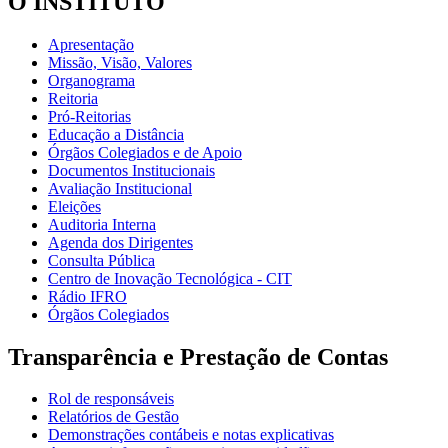
O INSTITUTO
Apresentação
Missão, Visão, Valores
Organograma
Reitoria
Pró-Reitorias
Educação a Distância
Órgãos Colegiados e de Apoio
Documentos Institucionais
Avaliação Institucional
Eleições
Auditoria Interna
Agenda dos Dirigentes
Consulta Pública
Centro de Inovação Tecnológica - CIT
Rádio IFRO
Órgãos Colegiados
Transparência e Prestação de Contas
Rol de responsáveis
Relatórios de Gestão
Demonstrações contábeis e notas explicativas