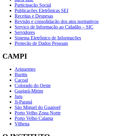
Participação Social
Publicações Eletrônicas SEI
Receitas e Despesas
Revisão e consolidação dos atos normativos
Serviço de Informação ao Cidadão – SIC
Servidores
Sistema Eletrônico de Informações
Proteção de Dados Pessoais
CAMPI
Ariquemes
Buritis
Cacoal
Colorado do Oeste
Guajará-Mirim
Jaru
Ji-Paraná
São Miguel do Guaporé
Porto Velho Zona Norte
Porto Velho Calama
Vilhena