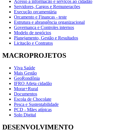
Acesso a informação e serviços ao cidadão
Servidores, Cargos e Remunerações
Execução orçamentária
Orçamento e Finanças - teste
Estrutura e abrangência organizacional
Governança e Controles internos
Modelo de negócios
Planejamento, Gestão e Resultados
Licitação e Contratos
MACROPROJETOS
Viva Saúde
Mais Gestão
GeoRondônia
IFRO Atleta cidadão
Morar+Rural
Documentos
Escola de Chocolate
Pesca e Sustentabilidade
PCD - Mães atípicas
Solo Digital
DESENVOLVIMENTO