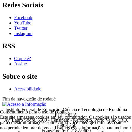
Redes Sociais
Facebook
YouTube
Twitter
Instagram
RSS
O que é?
Assine
Sobre o site
Acessibilidade
Fim da navegação de rodapé
Instituto Federal de Educação, Ciência e Tecnologia de Rondônia
Consentimento para o uso de cookies
REITORIA
Este site armazena cookies em seu computador. Os cookies são usados
Av. Lauro Sodré, 6500 - Censipam - Aeroporto, Porto Velho - RO,
para coletar informações sobre como você interage com nosso site e
76803-260
nos permite lembrar de você. Usamos essas informações para melhorar
Fone/Fax: (69) 2182-9600