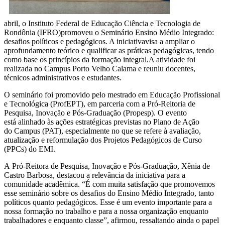
abril
,
o
Instituto Federal de Educação Ciência e Tecnologia de
Rondônia (IFRO)
promoveu o Seminário Ensino Médio Integrado:
desafios políticos e pedagógicos
. A iniciativa
visa
a
ampliar o
aprofundamento teórico e qualificar as práticas pedagógicas, tendo
como base os princípios da formação integral.
A atividade foi
realizada
no
Campus
Porto Velho Calam
a e reuniu
docentes,
técnicos administrativos e estudantes.
O seminário
foi
promovido
pelo
mestrado
em Educação Profissional
e Tecnológica (ProfEPT), em parceria com a Pró-Reitoria de
Pesquisa, Inovação e Pós-Graduação (
Propesp
)
.
O evento
está
alinhado às ações estratégicas previstas no Plano de Ação
do
Campus
(PAT), especialmente no que se refere à avaliação,
atualização e reformulação dos Projetos Pedagógicos de Curso
(PPCs) do EMI
.
A
P
ró-
R
eitora de Pesquisa, Inovação e Pós-Graduação, Xênia de
Castro Barbosa, destacou a relevância da iniciativa para a
comunidade acadêmica. “É com muita satisfação que promovemos
esse seminário sobre os desafios do Ensino Médio Integrado, tanto
políticos quanto pedagógicos. Esse é um evento importante para a
nossa formação no trabalho e para a nossa organização enquanto
trabalhadores e enquanto classe”, afirmou, ressaltando ainda o papel