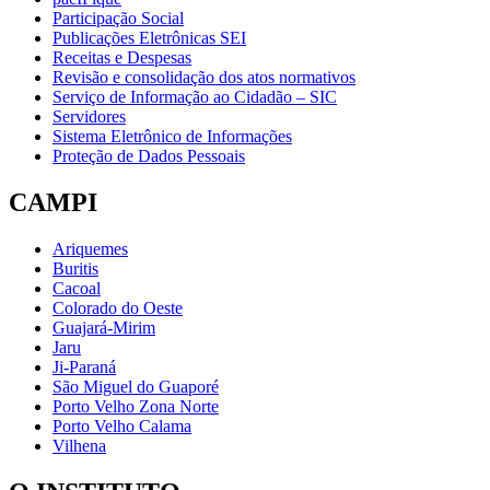
Participação Social
Publicações Eletrônicas SEI
Receitas e Despesas
Revisão e consolidação dos atos normativos
Serviço de Informação ao Cidadão – SIC
Servidores
Sistema Eletrônico de Informações
Proteção de Dados Pessoais
CAMPI
Ariquemes
Buritis
Cacoal
Colorado do Oeste
Guajará-Mirim
Jaru
Ji-Paraná
São Miguel do Guaporé
Porto Velho Zona Norte
Porto Velho Calama
Vilhena