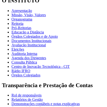
O INSTITUTO
Apresentação
Missão, Visão, Valores
Organograma
Reitoria
Pró-Reitorias
Educação a Distância
Órgãos Colegiados e de Apoio
Documentos Institucionais
Avaliação Institucional
Eleições
Auditoria Interna
Agenda dos Dirigentes
Consulta Pública
Centro de Inovação Tecnológica - CIT
Rádio IFRO
Órgãos Colegiados
Transparência e Prestação de Contas
Rol de responsáveis
Relatórios de Gestão
Demonstrações contábeis e notas explicativas