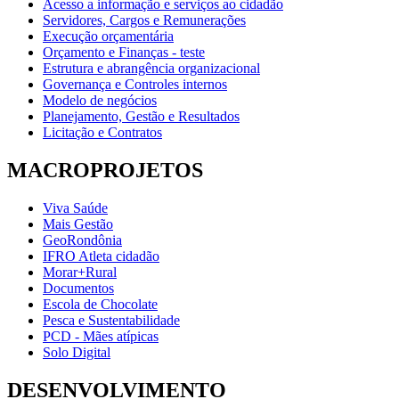
Acesso a informação e serviços ao cidadão
Servidores, Cargos e Remunerações
Execução orçamentária
Orçamento e Finanças - teste
Estrutura e abrangência organizacional
Governança e Controles internos
Modelo de negócios
Planejamento, Gestão e Resultados
Licitação e Contratos
MACROPROJETOS
Viva Saúde
Mais Gestão
GeoRondônia
IFRO Atleta cidadão
Morar+Rural
Documentos
Escola de Chocolate
Pesca e Sustentabilidade
PCD - Mães atípicas
Solo Digital
DESENVOLVIMENTO