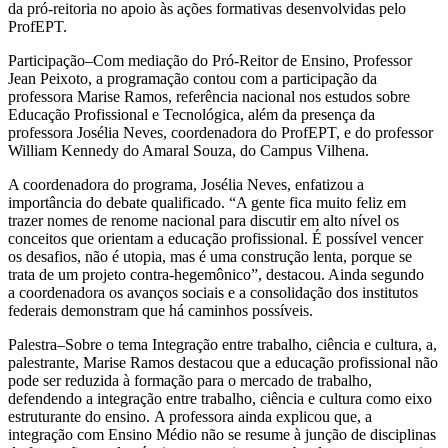
da
p
ró-reitoria
no apoio às ações formativas desenvolvidas pelo
ProfEPT
.
Participação
–
Com mediação
do Pró
-Reitor de Ensino, Professor
Jean Peixoto
, a
programação contou com a participação da
professora Marise Ramos, referência nacional nos estudos sobre
Educação Profissional e Tecnológica, além da presença da
professora Josélia Neves, coordenadora do ProfEPT, e do professor
William Kennedy do Amaral Souza, do
Campus
Vilhena.
A coordenadora do programa, Josélia Neves, enfatizou a
importância do debate qualificado. “A gente fica muito feliz em
trazer nomes de renome nacional para discutir em alto nível os
conceitos que orientam a educação profissional. É possível vencer
os desafios, não é utopia, mas é uma construção lenta, porque se
trata de um projeto contra-hegemônico”, destacou
. Ainda segundo
a
coordenadora os avanços sociais e a consolidação dos institutos
federais
demonstram que há caminhos possíveis.
Palestra
–
Sobre o tema
Integração entre trabalho, ciência e cultura
, a,
palestrante,
Marise Ramos destacou que a educação profissional não
pode ser reduzida à formação para o mercado de trabalho,
defendendo a integração entre
trabalho, ciência e cultura como eixo
estruturante do
ensino.
A professora ainda explicou
que
, a
integração
com Ensino Médio
não se resume à junção de disciplinas