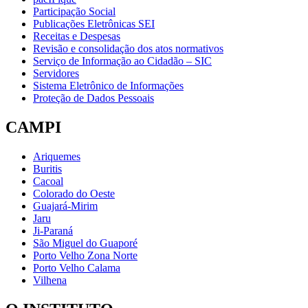
Participação Social
Publicações Eletrônicas SEI
Receitas e Despesas
Revisão e consolidação dos atos normativos
Serviço de Informação ao Cidadão – SIC
Servidores
Sistema Eletrônico de Informações
Proteção de Dados Pessoais
CAMPI
Ariquemes
Buritis
Cacoal
Colorado do Oeste
Guajará-Mirim
Jaru
Ji-Paraná
São Miguel do Guaporé
Porto Velho Zona Norte
Porto Velho Calama
Vilhena