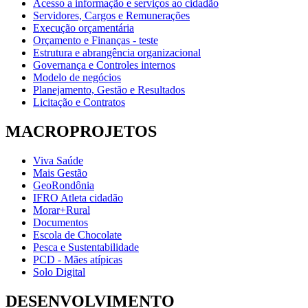
Acesso a informação e serviços ao cidadão
Servidores, Cargos e Remunerações
Execução orçamentária
Orçamento e Finanças - teste
Estrutura e abrangência organizacional
Governança e Controles internos
Modelo de negócios
Planejamento, Gestão e Resultados
Licitação e Contratos
MACROPROJETOS
Viva Saúde
Mais Gestão
GeoRondônia
IFRO Atleta cidadão
Morar+Rural
Documentos
Escola de Chocolate
Pesca e Sustentabilidade
PCD - Mães atípicas
Solo Digital
DESENVOLVIMENTO