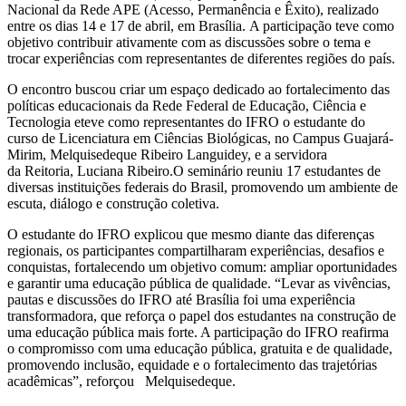
Nacional da Rede APE (Acesso, Permanência e Êxito)
, realizado
entre o
s
dia
s
14
e
17 de abril
,
em Brasília.
A participação teve como
objetivo contribuir ativamente com as disc
ussões sobre o tema
e
trocar
experiências com representantes de diferentes regiões do país.
O
encontro buscou criar um
espaço dedicado ao fortalecimento das
políticas educacionais da Rede Federa
l de Educação
,
Ciência e
Tecnologia
e
teve como representantes do IFRO o e
studante do
curso de Licenciatura em Ciências Biológicas
,
no
Campus
Guajará-
Mirim, Melquisedeque
Ribeiro
Languidey
, e a servidora
da
R
eitoria,
Luciana Ribeiro
.
O seminário reuniu 17 estudantes de
diversas instituições federais do Brasil, promovendo um ambiente de
escuta, diálogo e construção coletiva.
O estudante do IFRO explicou que mesmo
diante das diferenças
regionais, os participantes compartilharam experiências, desafios e
conquistas, fortalecendo um objetivo comum: ampliar oportunidades
e garantir uma educação pública de qualidade.
“Levar as vivências,
pautas e discussões do IFRO até Brasília foi uma experiência
transformadora, que reforça o papel dos estudantes na construção de
uma educação pública mais forte. A participação do IFRO reafirma
o compromisso com uma educação pública, gratuita e de qualidade,
promovendo inclusão, equidade e o fortalecimento das trajetórias
acadêmicas”, reforçou
Melquisedeque
.