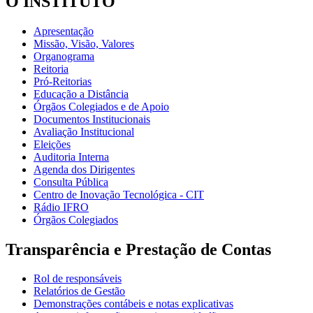
O INSTITUTO
Apresentação
Missão, Visão, Valores
Organograma
Reitoria
Pró-Reitorias
Educação a Distância
Órgãos Colegiados e de Apoio
Documentos Institucionais
Avaliação Institucional
Eleições
Auditoria Interna
Agenda dos Dirigentes
Consulta Pública
Centro de Inovação Tecnológica - CIT
Rádio IFRO
Órgãos Colegiados
Transparência e Prestação de Contas
Rol de responsáveis
Relatórios de Gestão
Demonstrações contábeis e notas explicativas