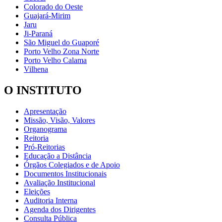
Colorado do Oeste
Guajará-Mirim
Jaru
Ji-Paraná
São Miguel do Guaporé
Porto Velho Zona Norte
Porto Velho Calama
Vilhena
O INSTITUTO
Apresentação
Missão, Visão, Valores
Organograma
Reitoria
Pró-Reitorias
Educação a Distância
Órgãos Colegiados e de Apoio
Documentos Institucionais
Avaliação Institucional
Eleições
Auditoria Interna
Agenda dos Dirigentes
Consulta Pública