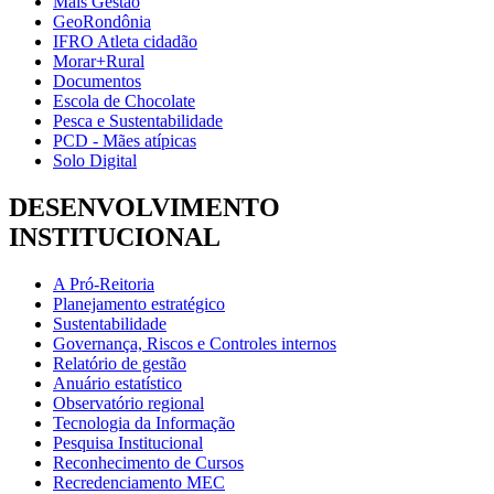
Mais Gestão
GeoRondônia
IFRO Atleta cidadão
Morar+Rural
Documentos
Escola de Chocolate
Pesca e Sustentabilidade
PCD - Mães atípicas
Solo Digital
DESENVOLVIMENTO
INSTITUCIONAL
A Pró-Reitoria
Planejamento estratégico
Sustentabilidade
Governança, Riscos e Controles internos
Relatório de gestão
Anuário estatístico
Observatório regional
Tecnologia da Informação
Pesquisa Institucional
Reconhecimento de Cursos
Recredenciamento MEC