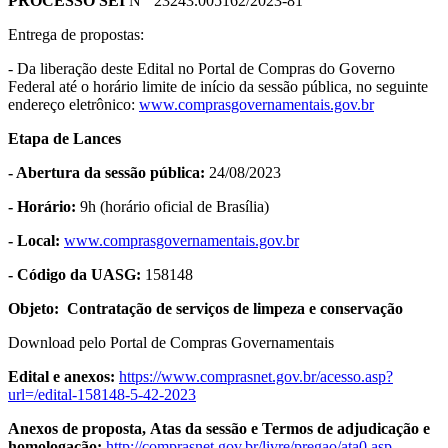
PROCESSO SEI
Nº
23243.005162/2023-81
Entrega de propostas:
- Da liberação deste Edital no Portal de Compras do Governo
Federal até o horário limite de início da sessão pública, no seguinte
endereço eletrônico:
www.comprasgovernamentais.gov.br
Etapa de Lances
- Abertura da sessão pública:
24/08/2023
- Horário:
9h (horário oficial de Brasília)
- Local:
www.comprasgovernamentais.gov.br
- Código da UASG:
158148
Objeto:
Contratação de serviços de limpeza e conservação
Download pelo Portal de Compras Governamentais
Edital e anexos:
https://www.comprasnet.gov.br/acesso.asp?
url=/edital-158148-5-42-2023
Anexos de proposta, Atas da sessão e Termos de adjudicação e
homologação:
http://comprasnet.gov.br/livre/pregao/ata0.asp