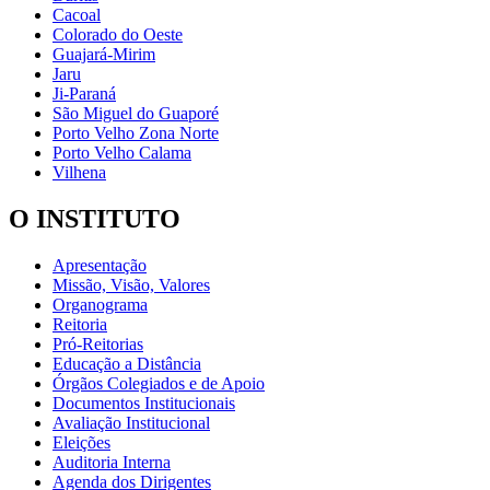
Cacoal
Colorado do Oeste
Guajará-Mirim
Jaru
Ji-Paraná
São Miguel do Guaporé
Porto Velho Zona Norte
Porto Velho Calama
Vilhena
O INSTITUTO
Apresentação
Missão, Visão, Valores
Organograma
Reitoria
Pró-Reitorias
Educação a Distância
Órgãos Colegiados e de Apoio
Documentos Institucionais
Avaliação Institucional
Eleições
Auditoria Interna
Agenda dos Dirigentes