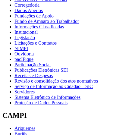
Corregedoria
Dados Abertos
Fundações de Apoio
Fundo de Amparo ao Trabalhador
Informações Classificadas
Institucional
Legislação
Licitações e Contratos
NIMPI
Ouvidoria
pacIFique
Participação Social
Publicações Eletrônicas SEI
Receitas e Despesas
Revisão e consolidação dos atos normativos
Serviço de Informação ao Cidadão – SIC
Servidores
Sistema Eletrônico de Informações
Proteção de Dados Pessoais
CAMPI
Ariquemes
Buritis