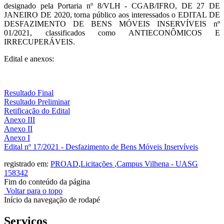
designado pela Portaria nº 8/VLH - CGAB/IFRO, DE 27 DE
JANEIRO DE 2020, torna público aos interessados o EDITAL DE
DESFAZIMENTO DE BENS MÓVEIS INSERVÍVEIS nº
01/2021, classificados como ANTIECONÔMICOS E
IRRECUPERÁVEIS.
Edital e anexos:
Resultado Final
Resultado Preliminar
Retificação do Edital
Anexo III
Anexo II
Anexo I
Edital nº 17/2021 - Desfazimento de Bens Móveis Inservíveis
registrado em:
PROAD
,
Licitações
,
Campus Vilhena - UASG
158342
Fim do conteúdo da página
Voltar para o topo
Início da navegação de rodapé
Serviços