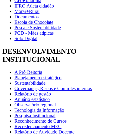
GeoRondônia
IFRO Atleta cidadão
Morar+Rural
Documentos
Escola de Chocolate
Pesca e Sustentabilidade
PCD - Mães atípicas
Solo Digital
DESENVOLVIMENTO
INSTITUCIONAL
A Pró-Reitoria
Planejamento estratégico
Sustentabilidade
Governança, Riscos e Controles internos
Relatório de gestão
Anuário estatístico
Observatório regional
Tecnologia da Informação
Pesquisa Institucional
Reconhecimento de Cursos
Recredenciamento MEC
Relatório de Atividade Docente