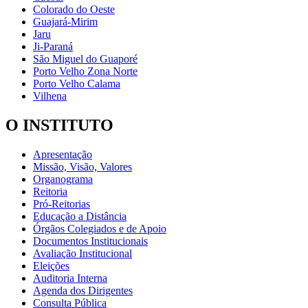
Colorado do Oeste
Guajará-Mirim
Jaru
Ji-Paraná
São Miguel do Guaporé
Porto Velho Zona Norte
Porto Velho Calama
Vilhena
O INSTITUTO
Apresentação
Missão, Visão, Valores
Organograma
Reitoria
Pró-Reitorias
Educação a Distância
Órgãos Colegiados e de Apoio
Documentos Institucionais
Avaliação Institucional
Eleições
Auditoria Interna
Agenda dos Dirigentes
Consulta Pública