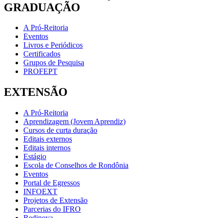
GRADUAÇÃO
A Pró-Reitoria
Eventos
Livros e Periódicos
Certificados
Grupos de Pesquisa
PROFEPT
EXTENSÃO
A Pró-Reitoria
Aprendizagem (Jovem Aprendiz)
Cursos de curta duração
Editais externos
Editais internos
Estágio
Escola de Conselhos de Rondônia
Eventos
Portal de Egressos
INFOEXT
Projetos de Extensão
Parcerias do IFRO
Redinova