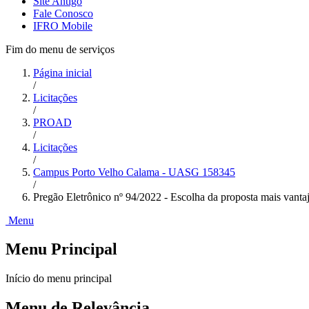
Site Antigo
Fale Conosco
IFRO Mobile
Fim do menu de serviços
Página inicial
/
Licitações
/
PROAD
/
Licitações
/
Campus Porto Velho Calama - UASG 158345
/
Pregão Eletrônico nº 94/2022 - Escolha da proposta mais vantaj
Menu
Menu Principal
Início do menu principal
Menu de Relevância