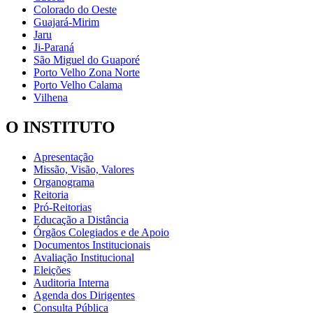
Colorado do Oeste
Guajará-Mirim
Jaru
Ji-Paraná
São Miguel do Guaporé
Porto Velho Zona Norte
Porto Velho Calama
Vilhena
O INSTITUTO
Apresentação
Missão, Visão, Valores
Organograma
Reitoria
Pró-Reitorias
Educação a Distância
Órgãos Colegiados e de Apoio
Documentos Institucionais
Avaliação Institucional
Eleições
Auditoria Interna
Agenda dos Dirigentes
Consulta Pública