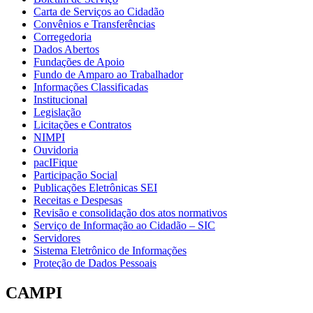
Carta de Serviços ao Cidadão
Convênios e Transferências
Corregedoria
Dados Abertos
Fundações de Apoio
Fundo de Amparo ao Trabalhador
Informações Classificadas
Institucional
Legislação
Licitações e Contratos
NIMPI
Ouvidoria
pacIFique
Participação Social
Publicações Eletrônicas SEI
Receitas e Despesas
Revisão e consolidação dos atos normativos
Serviço de Informação ao Cidadão – SIC
Servidores
Sistema Eletrônico de Informações
Proteção de Dados Pessoais
CAMPI