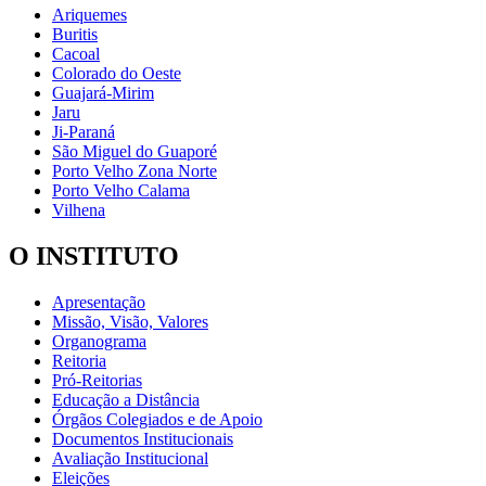
Ariquemes
Buritis
Cacoal
Colorado do Oeste
Guajará-Mirim
Jaru
Ji-Paraná
São Miguel do Guaporé
Porto Velho Zona Norte
Porto Velho Calama
Vilhena
O INSTITUTO
Apresentação
Missão, Visão, Valores
Organograma
Reitoria
Pró-Reitorias
Educação a Distância
Órgãos Colegiados e de Apoio
Documentos Institucionais
Avaliação Institucional
Eleições