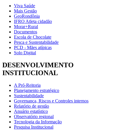
Viva Saúde
Mais Gestão
GeoRondônia
IFRO Atleta cidadão
Morar+Rural
Documentos
Escola de Chocolate
Pesca e Sustentabilidade
PCD - Mães atípicas
Solo Digital
DESENVOLVIMENTO
INSTITUCIONAL
A Pró-Reitoria
Planejamento estratégico
Sustentabilidade
Governança, Riscos e Controles internos
Relatório de gestão
Anuário estatístico
Observatório regional
Tecnologia da Informação
Pesquisa Institucional