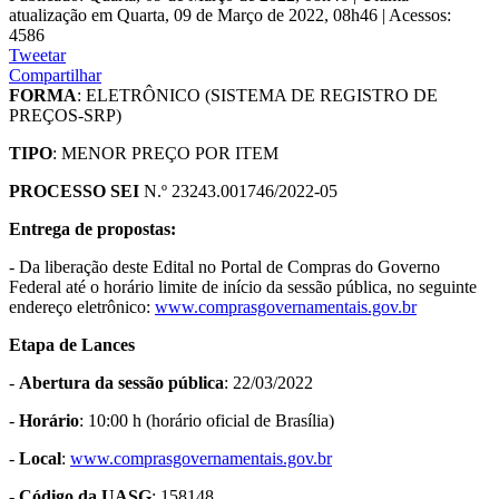
atualização em Quarta, 09 de Março de 2022, 08h46
|
Acessos:
4586
Tweetar
Compartilhar
FORMA
: ELETRÔNICO (SISTEMA DE REGISTRO DE
PREÇOS-SRP)
TIPO
: MENOR PREÇO POR ITEM
PROCESSO SEI
N.º 23243.001746/2022-05
Entrega de propostas:
- Da liberação deste Edital no Portal de Compras do Governo
Federal até o horário limite de início da sessão pública, no seguinte
endereço eletrônico:
www.
comprasgovernamentais.gov.br
Etapa de Lances
-
Abertura da sessão pública
: 22/03/2022
-
Horário
: 10:00 h (horário oficial de Brasília)
-
Local
:
www.
comprasgovernamentais.gov.br
-
Código da UASG
: 158148