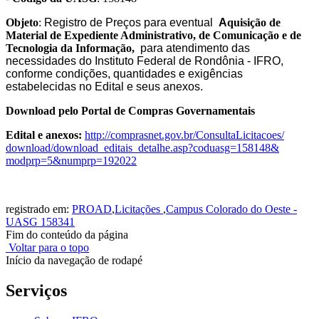
Objeto
:
Registro de Preços para eventual
A
quisição de
Material de Expediente Administrativo, de Comunicação e de
Tecnologia da Informação,
para atendimento das
necessidades do Instituto Federal de Rondônia - IFRO,
conforme condições, quantidades e exigências
estabelecidas no Edital e seus anexos.
Download pelo Portal de Compras Governamentais
Edital e anexos:
http://comprasnet.gov.
br/ConsultaLicitacoes/
download/download_editais_
detalhe.asp?coduasg=158148&
modprp=5&numprp=192022
registrado em:
PROAD
,
Licitações
,
Campus Colorado do Oeste -
UASG 158341
Fim do conteúdo da página
Voltar para o topo
Início da navegação de rodapé
Serviços