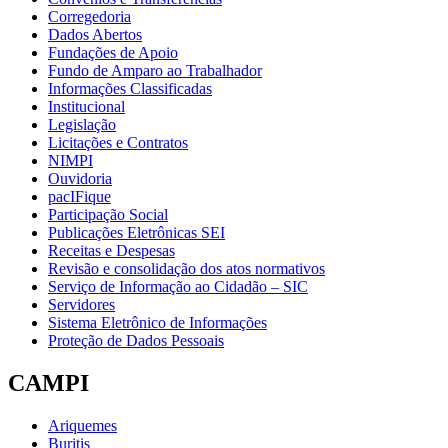
Corregedoria
Dados Abertos
Fundações de Apoio
Fundo de Amparo ao Trabalhador
Informações Classificadas
Institucional
Legislação
Licitações e Contratos
NIMPI
Ouvidoria
pacIFique
Participação Social
Publicações Eletrônicas SEI
Receitas e Despesas
Revisão e consolidação dos atos normativos
Serviço de Informação ao Cidadão – SIC
Servidores
Sistema Eletrônico de Informações
Proteção de Dados Pessoais
CAMPI
Ariquemes
Buritis