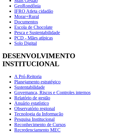
Mais Gestão
GeoRondônia
IFRO Atleta cidadão
Morar+Rural
Documentos
Escola de Chocolate
Pesca e Sustentabilidade
PCD - Mães atípicas
Solo Digital
DESENVOLVIMENTO
INSTITUCIONAL
A Pró-Reitoria
Planejamento estratégico
Sustentabilidade
Governança, Riscos e Controles internos
Relatório de gestão
Anuário estatístico
Observatório regional
Tecnologia da Informação
Pesquisa Institucional
Reconhecimento de Cursos
Recredenciamento MEC