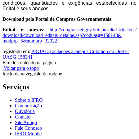
condições, quantidades e exigências estabelecidas no
Edital e seus anexos.
Download pelo Portal de Compras Governamentais
Edital e anexos
:
http://comprasnet.gov.
br/ConsultaLicitacoes/
download/download_editais_
detalhe.asp?coduasg=158148&
modprp=5&numprp=32022
registrado em:
PROAD
,
Licitações
,
Campus Colorado do Oeste -
UASG 158341
Fim do conteúdo da página
Voltar para o topo
Início da navegação de rodapé
Serviços
Sobre o IFRO
Comunicação
Ouvidoria
Contato
Site Antigo
Fale Conosco
IFRO Mobile