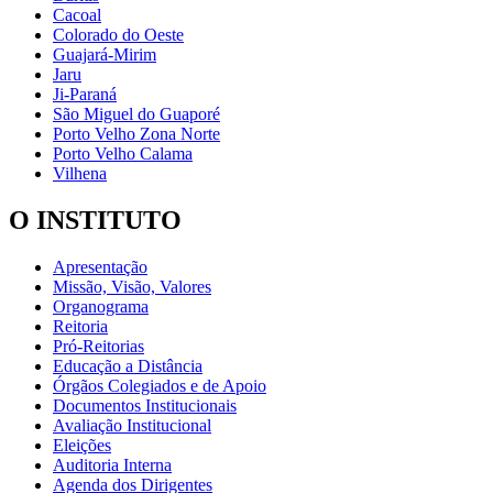
Cacoal
Colorado do Oeste
Guajará-Mirim
Jaru
Ji-Paraná
São Miguel do Guaporé
Porto Velho Zona Norte
Porto Velho Calama
Vilhena
O INSTITUTO
Apresentação
Missão, Visão, Valores
Organograma
Reitoria
Pró-Reitorias
Educação a Distância
Órgãos Colegiados e de Apoio
Documentos Institucionais
Avaliação Institucional
Eleições
Auditoria Interna
Agenda dos Dirigentes