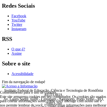
Redes Sociais
Facebook
YouTube
Twitter
Instagram
RSS
O que é?
Assine
Sobre o site
Acessibilidade
Fim da navegação de rodapé
Instituto Federal de Educação, Ciência e Tecnologia de Rondônia
Consentimento para o uso de cookies
REITORIA
Este site armazena cookies em seu computador. Os cookies são usados
Av. Lauro Sodré, 6500 - Censipam - Aeroporto, Porto Velho - RO,
para coletar informações sobre como você interage com nosso site e
76803-260
nos permite lembrar de você. Usamos essas informações para melhorar