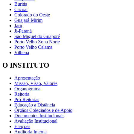
Buritis
Cacoal
Colorado do Oeste
Guajará-Mirim
Jaru
Ji-Paraná
São Miguel do Guaporé
Porto Velho Zona Norte
Porto Velho Calama
Vilhena
O INSTITUTO
Apresentação
Missão, Visão, Valores
Organograma
Reitoria
Pró-Reitorias
Educação a Distância
Órgãos Colegiados e de Apoio
Documentos Institucionais
Avaliação Institucional
Eleições
Auditoria Interna