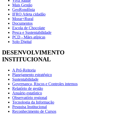
Viva Saúde
Mais Gestão
GeoRondônia
IFRO Atleta cidadão
Morar+Rural
Documentos
Escola de Chocolate
Pesca e Sustentabilidade
PCD - Mães atípicas
Solo Digital
DESENVOLVIMENTO
INSTITUCIONAL
A Pró-Reitoria
Planejamento estratégico
Sustentabilidade
Governança, Riscos e Controles internos
Relatório de gestão
Anuário estatístico
Observatório regional
Tecnologia da Informação
Pesquisa Institucional
Reconhecimento de Cursos