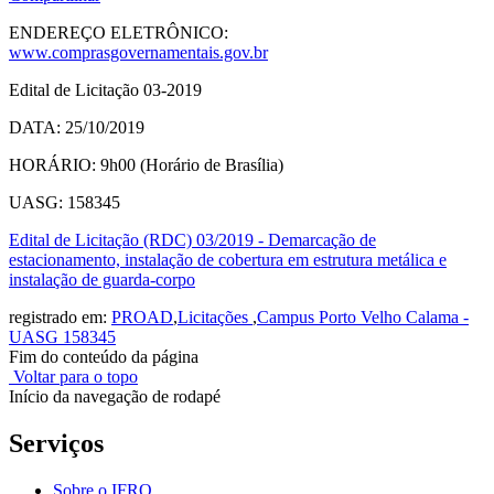
ENDEREÇO ELETRÔNICO:
www.comprasgovernamentais.gov.br
Edital de Licitação 03-2019
DATA: 25/10/2019
HORÁRIO: 9h00 (Horário de Brasília)
UASG: 158345
Edital de Licitação (RDC) 03/2019 - Demarcação de
estacionamento, instalação de cobertura em estrutura metálica e
instalação de guarda-corpo
registrado em:
PROAD
,
Licitações
,
Campus Porto Velho Calama -
UASG 158345
Fim do conteúdo da página
Voltar para o topo
Início da navegação de rodapé
Serviços
Sobre o IFRO