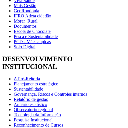
Viva Saúde
Mais Gestão
GeoRondônia
IFRO Atleta cidadão
Morar+Rural
Documentos
Escola de Chocolate
Pesca e Sustentabilidade
PCD - Mães atípicas
Solo Digital
DESENVOLVIMENTO
INSTITUCIONAL
A Pró-Reitoria
Planejamento estratégico
Sustentabilidade
Governança, Riscos e Controles internos
Relatório de gestão
Anuário estatístico
Observatório regional
Tecnologia da Informação
Pesquisa Institucional
Reconhecimento de Cursos