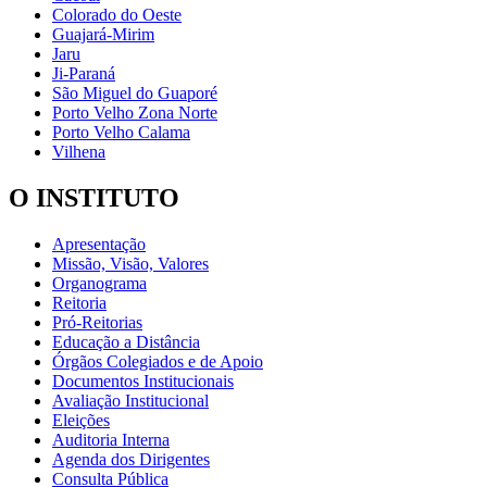
Colorado do Oeste
Guajará-Mirim
Jaru
Ji-Paraná
São Miguel do Guaporé
Porto Velho Zona Norte
Porto Velho Calama
Vilhena
O INSTITUTO
Apresentação
Missão, Visão, Valores
Organograma
Reitoria
Pró-Reitorias
Educação a Distância
Órgãos Colegiados e de Apoio
Documentos Institucionais
Avaliação Institucional
Eleições
Auditoria Interna
Agenda dos Dirigentes
Consulta Pública