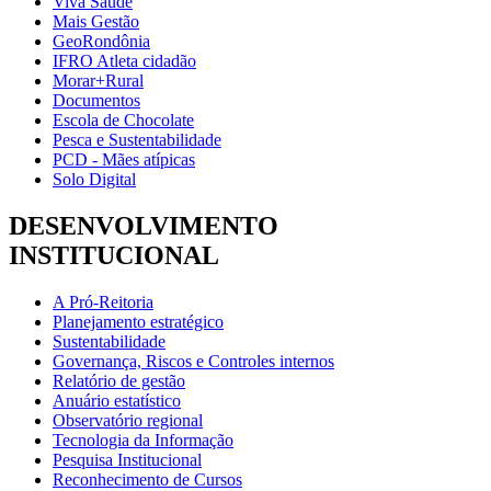
Viva Saúde
Mais Gestão
GeoRondônia
IFRO Atleta cidadão
Morar+Rural
Documentos
Escola de Chocolate
Pesca e Sustentabilidade
PCD - Mães atípicas
Solo Digital
DESENVOLVIMENTO
INSTITUCIONAL
A Pró-Reitoria
Planejamento estratégico
Sustentabilidade
Governança, Riscos e Controles internos
Relatório de gestão
Anuário estatístico
Observatório regional
Tecnologia da Informação
Pesquisa Institucional
Reconhecimento de Cursos