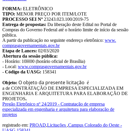
FORMA:
ELETRÔNICO
TIPO:
MENOR PREÇO POR ITEM/LOTE
PROCESSO SEI Nº
23243.023.100/2019-75
Entrega de propostas:
Da liberação deste Edital no Portal de
Compras do Governo Federal até o horário limite de início da sessão
pública.
A partir da publicação no seguinte endereço eletrônico:
www.
comprasgovernamentais.gov.br
Etapa de Lances:
02/03/2020
Abertura da sessão pública:
- Horário: 10H00 (horário oficial de Brasília)
- Local:
www.
comprasgovernamentais.gov.br
-
Código da UASG:
158341
O objeto da presente licitação
Objeto:
é
a de CONTRATAÇÃO DE EMPRESA ESPECIALIZADA EM
ENGENHARIA E ARQUITETURA PARA ELABORAÇÃO DE
PROJETOS
.
Pregão Eletrônico nº 24/2019 - Contratação de empresa
especializada em engenharia e arquitetura para elaboração de
projetos
registrado em:
PROAD
,
Licitações
,
Campus Colorado do Oeste -
UASG 158341