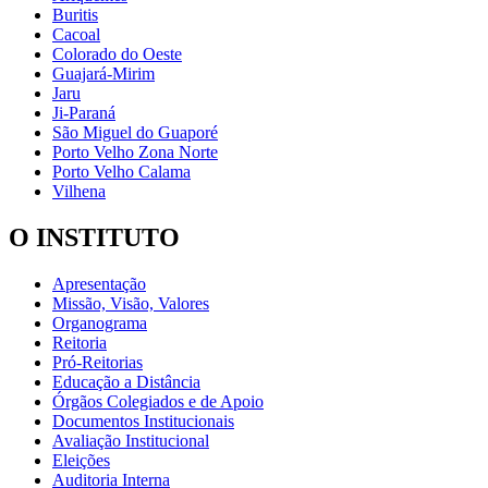
Buritis
Cacoal
Colorado do Oeste
Guajará-Mirim
Jaru
Ji-Paraná
São Miguel do Guaporé
Porto Velho Zona Norte
Porto Velho Calama
Vilhena
O INSTITUTO
Apresentação
Missão, Visão, Valores
Organograma
Reitoria
Pró-Reitorias
Educação a Distância
Órgãos Colegiados e de Apoio
Documentos Institucionais
Avaliação Institucional
Eleições
Auditoria Interna