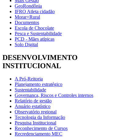
Mais Gestão
GeoRondônia
IFRO Atleta cidadão
Morar+Rural
Documentos
Escola de Chocolate
Pesca e Sustentabilidade
PCD - Mães atípicas
Solo Digital
DESENVOLVIMENTO
INSTITUCIONAL
A Pró-Reitoria
Planejamento estratégico
Sustentabilidade
Governança, Riscos e Controles internos
Relatório de gestão
Anuário estatístico
Observatório regional
Tecnologia da Informação
Pesquisa Institucional
Reconhecimento de Cursos
Recredenciamento MEC