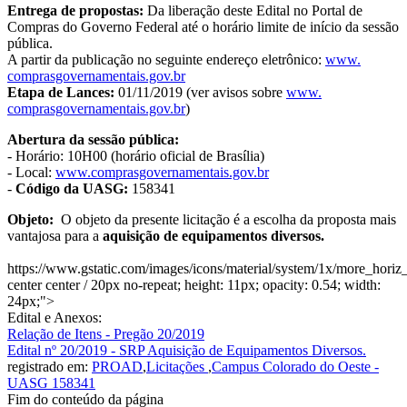
Entrega de propostas:
Da liberação deste Edital no Portal de
Compras do Governo Federal até o horário limite de início da sessão
pública.
A partir da publicação no seguinte endereço eletrônico:
www.
comprasgovernamentais.gov.br
Etapa de Lances:
01/11/2019 (ver avisos sobre
www.
comprasgovernamentais.gov.br
)
Abertura da sessão pública:
- Horário: 10H00 (horário oficial de Brasília)
- Local:
www.
comprasgovernamentais.gov.br
-
Código da UASG:
158341
Objeto:
O objeto da presente licitação é a escolha da proposta mais
vantajosa para a
aquisição de equipamentos diversos
.
https://www.gstatic.com/images/icons/material/system/1x/more_hori
center center / 20px no-repeat; height: 11px; opacity: 0.54; width:
24px;">
Edital e Anexos:
Relação de Itens - Pregão 20/2019
Edital nº 20/2019 - SRP Aquisição de Equipamentos Diversos.
registrado em:
PROAD
,
Licitações
,
Campus Colorado do Oeste -
UASG 158341
Fim do conteúdo da página