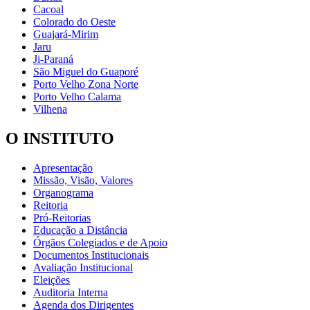
Cacoal
Colorado do Oeste
Guajará-Mirim
Jaru
Ji-Paraná
São Miguel do Guaporé
Porto Velho Zona Norte
Porto Velho Calama
Vilhena
O INSTITUTO
Apresentação
Missão, Visão, Valores
Organograma
Reitoria
Pró-Reitorias
Educação a Distância
Órgãos Colegiados e de Apoio
Documentos Institucionais
Avaliação Institucional
Eleições
Auditoria Interna
Agenda dos Dirigentes