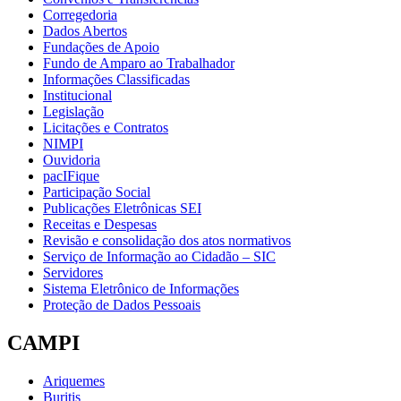
Corregedoria
Dados Abertos
Fundações de Apoio
Fundo de Amparo ao Trabalhador
Informações Classificadas
Institucional
Legislação
Licitações e Contratos
NIMPI
Ouvidoria
pacIFique
Participação Social
Publicações Eletrônicas SEI
Receitas e Despesas
Revisão e consolidação dos atos normativos
Serviço de Informação ao Cidadão – SIC
Servidores
Sistema Eletrônico de Informações
Proteção de Dados Pessoais
CAMPI
Ariquemes
Buritis