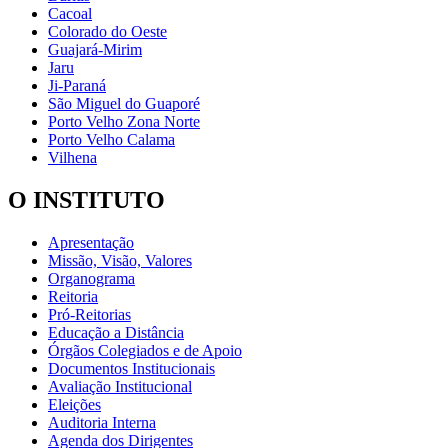
Cacoal
Colorado do Oeste
Guajará-Mirim
Jaru
Ji-Paraná
São Miguel do Guaporé
Porto Velho Zona Norte
Porto Velho Calama
Vilhena
O INSTITUTO
Apresentação
Missão, Visão, Valores
Organograma
Reitoria
Pró-Reitorias
Educação a Distância
Órgãos Colegiados e de Apoio
Documentos Institucionais
Avaliação Institucional
Eleições
Auditoria Interna
Agenda dos Dirigentes