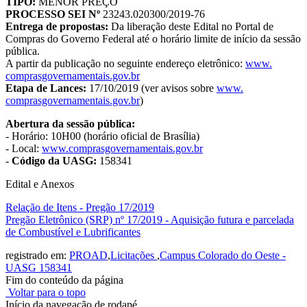
TIPO:
MENOR PREÇO
PROCESSO SEI Nº
23243.020300/2019-76
Entrega de propostas:
Da liberação deste Edital no Portal de
Compras do Governo Federal até o horário limite de início da sessão
pública.
A partir da publicação no seguinte endereço eletrônico:
www.
comprasgovernamentais.gov.br
Etapa de Lances:
17/10/2019 (ver avisos sobre
www.
comprasgovernamentais.gov.br
)
Abertura da sessão pública:
- Horário: 10H00 (horário oficial de Brasília)
- Local:
www.
comprasgovernamentais.gov.br
-
Código da UASG:
158341
Edital e Anexos
Relação de Itens - Pregão 17/2019
Pregão Eletrônico (SRP) nº 17/2019 - Aquisição futura e parcelada
de Combustível e Lubrificantes
registrado em:
PROAD
,
Licitações
,
Campus Colorado do Oeste -
UASG 158341
Fim do conteúdo da página
Voltar para o topo
Início da navegação de rodapé