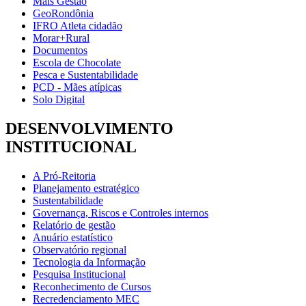
Mais Gestão
GeoRondônia
IFRO Atleta cidadão
Morar+Rural
Documentos
Escola de Chocolate
Pesca e Sustentabilidade
PCD - Mães atípicas
Solo Digital
DESENVOLVIMENTO
INSTITUCIONAL
A Pró-Reitoria
Planejamento estratégico
Sustentabilidade
Governança, Riscos e Controles internos
Relatório de gestão
Anuário estatístico
Observatório regional
Tecnologia da Informação
Pesquisa Institucional
Reconhecimento de Cursos
Recredenciamento MEC