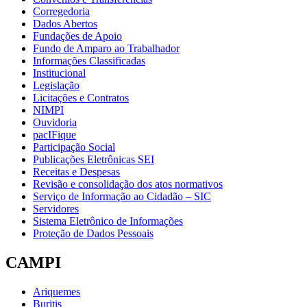
Corregedoria
Dados Abertos
Fundações de Apoio
Fundo de Amparo ao Trabalhador
Informações Classificadas
Institucional
Legislação
Licitações e Contratos
NIMPI
Ouvidoria
pacIFique
Participação Social
Publicações Eletrônicas SEI
Receitas e Despesas
Revisão e consolidação dos atos normativos
Serviço de Informação ao Cidadão – SIC
Servidores
Sistema Eletrônico de Informações
Proteção de Dados Pessoais
CAMPI
Ariquemes
Buritis