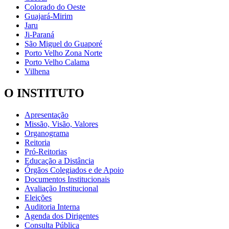
Colorado do Oeste
Guajará-Mirim
Jaru
Ji-Paraná
São Miguel do Guaporé
Porto Velho Zona Norte
Porto Velho Calama
Vilhena
O INSTITUTO
Apresentação
Missão, Visão, Valores
Organograma
Reitoria
Pró-Reitorias
Educação a Distância
Órgãos Colegiados e de Apoio
Documentos Institucionais
Avaliação Institucional
Eleições
Auditoria Interna
Agenda dos Dirigentes
Consulta Pública