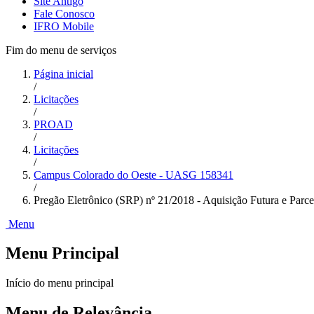
Site Antigo
Fale Conosco
IFRO Mobile
Fim do menu de serviços
Página inicial
/
Licitações
/
PROAD
/
Licitações
/
Campus Colorado do Oeste - UASG 158341
/
Pregão Eletrônico (SRP) nº 21/2018 - Aquisição Futura e Parc
Menu
Menu Principal
Início do menu principal
Menu de Relevância