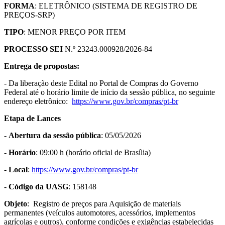
FORMA
: ELETRÔNICO (SISTEMA DE REGISTRO DE
PREÇOS-SRP)
TIPO
: MENOR PREÇO POR ITEM
PROCESSO SEI
N.º 23243.000928/2026-84
Entrega de propostas:
- Da liberação deste Edital no Portal de Compras do Governo
Federal até o horário limite de início da sessão pública, no seguinte
endereço eletrônico:
https://www.gov.
br/compras/pt-br
Etapa de Lances
-
Abertura da sessão pública
: 05/05/2026
-
Horário
: 09:00 h (horário oficial de Brasília)
-
Local
:
https://www.gov.br/
compras/pt-br
-
Código da UASG
: 158148
Objeto
: Registro de preços para Aquisição de materiais
permanentes (veículos automotores, acessórios, implementos
agrícolas e outros), conforme condições e exigências estabelecidas