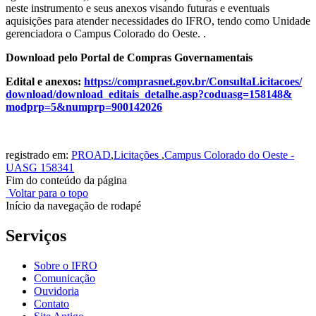
neste instrumento e seus anexos visando futuras e eventuais
aquisições para atender necessidades do IFRO, tendo como Unidade
gerenciadora o Campus Colorado do Oeste. .
Download pelo Portal de Compras Governamentais
Edital e anexos:
https://comprasnet.
gov.br/ConsultaLicitacoes/
download/download_editais_
detalhe.asp?coduasg=158148&
modprp=5&numprp=900142026
registrado em:
PROAD
,
Licitações
,
Campus Colorado do Oeste -
UASG 158341
Fim do conteúdo da página
Voltar para o topo
Início da navegação de rodapé
Serviços
Sobre o IFRO
Comunicação
Ouvidoria
Contato