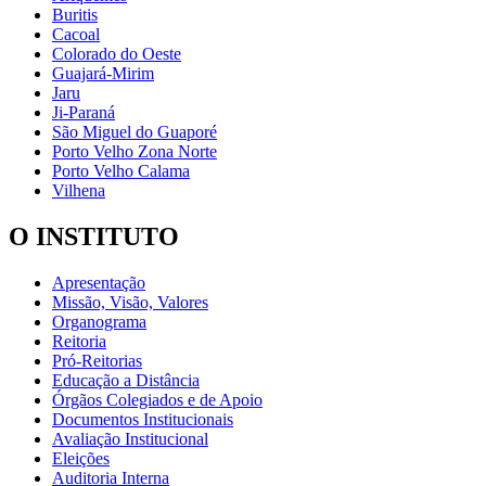
Buritis
Cacoal
Colorado do Oeste
Guajará-Mirim
Jaru
Ji-Paraná
São Miguel do Guaporé
Porto Velho Zona Norte
Porto Velho Calama
Vilhena
O INSTITUTO
Apresentação
Missão, Visão, Valores
Organograma
Reitoria
Pró-Reitorias
Educação a Distância
Órgãos Colegiados e de Apoio
Documentos Institucionais
Avaliação Institucional
Eleições
Auditoria Interna