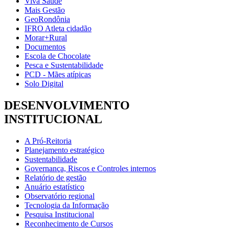
Viva Saúde
Mais Gestão
GeoRondônia
IFRO Atleta cidadão
Morar+Rural
Documentos
Escola de Chocolate
Pesca e Sustentabilidade
PCD - Mães atípicas
Solo Digital
DESENVOLVIMENTO
INSTITUCIONAL
A Pró-Reitoria
Planejamento estratégico
Sustentabilidade
Governança, Riscos e Controles internos
Relatório de gestão
Anuário estatístico
Observatório regional
Tecnologia da Informação
Pesquisa Institucional
Reconhecimento de Cursos