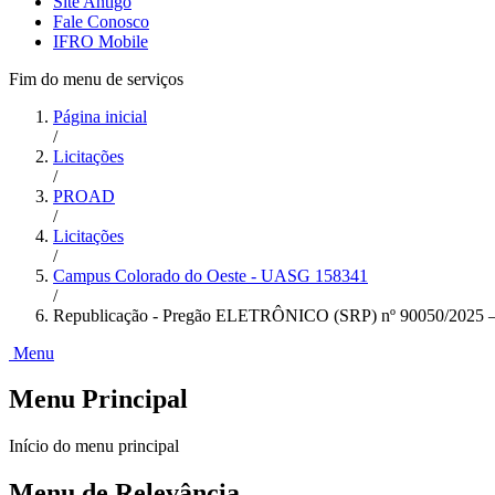
Site Antigo
Fale Conosco
IFRO Mobile
Fim do menu de serviços
Página inicial
/
Licitações
/
PROAD
/
Licitações
/
Campus Colorado do Oeste - UASG 158341
/
Republicação - Pregão ELETRÔNICO (SRP) nº 90050/
Menu
Menu Principal
Início do menu principal
Menu de Relevância