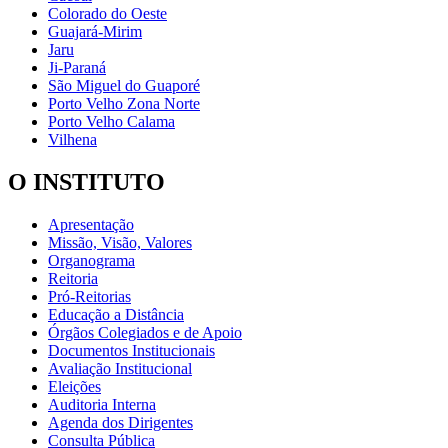
Colorado do Oeste
Guajará-Mirim
Jaru
Ji-Paraná
São Miguel do Guaporé
Porto Velho Zona Norte
Porto Velho Calama
Vilhena
O INSTITUTO
Apresentação
Missão, Visão, Valores
Organograma
Reitoria
Pró-Reitorias
Educação a Distância
Órgãos Colegiados e de Apoio
Documentos Institucionais
Avaliação Institucional
Eleições
Auditoria Interna
Agenda dos Dirigentes
Consulta Pública