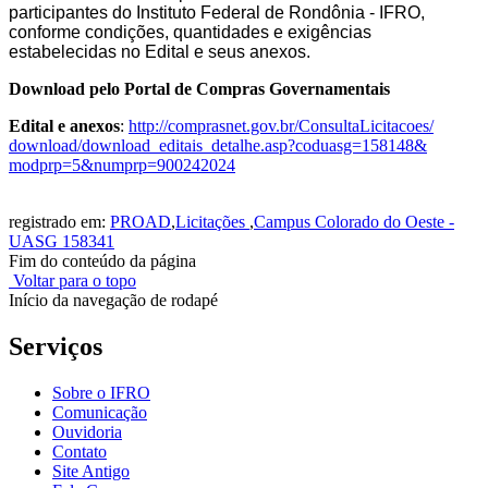
participantes do Instituto Federal de Rondônia - IFRO,
conforme condições, quantidades e exigências
estabelecidas no Edital e seus anexos.
Download pelo Portal de Compras Governamentais
Edital e anexos
:
http://comprasnet.gov.
br/ConsultaLicitacoes/
download/download_editais_
detalhe.asp?coduasg=158148&
modprp=5&numprp=900242024
registrado em:
PROAD
,
Licitações
,
Campus Colorado do Oeste -
UASG 158341
Fim do conteúdo da página
Voltar para o topo
Início da navegação de rodapé
Serviços
Sobre o IFRO
Comunicação
Ouvidoria
Contato
Site Antigo