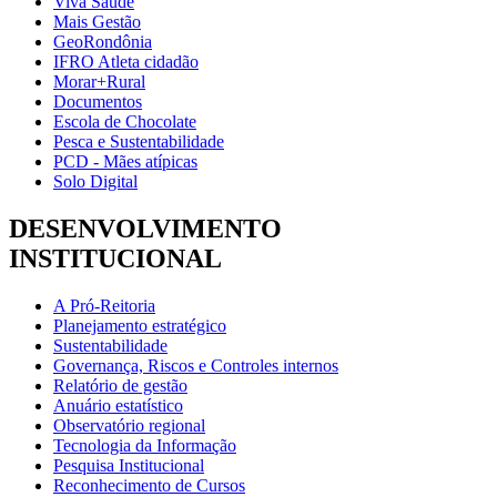
Viva Saúde
Mais Gestão
GeoRondônia
IFRO Atleta cidadão
Morar+Rural
Documentos
Escola de Chocolate
Pesca e Sustentabilidade
PCD - Mães atípicas
Solo Digital
DESENVOLVIMENTO
INSTITUCIONAL
A Pró-Reitoria
Planejamento estratégico
Sustentabilidade
Governança, Riscos e Controles internos
Relatório de gestão
Anuário estatístico
Observatório regional
Tecnologia da Informação
Pesquisa Institucional
Reconhecimento de Cursos