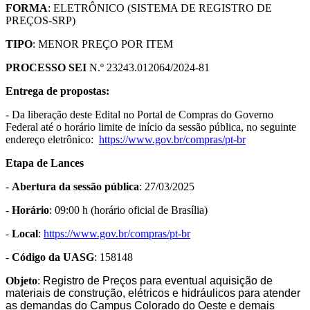
FORMA
: ELETRÔNICO (SISTEMA DE REGISTRO DE
PREÇOS-SRP)
TIPO
: MENOR PREÇO POR ITEM
PROCESSO SEI
N.º 23243.012064/2024-81
Entrega de propostas:
- Da liberação deste Edital no Portal de Compras do Governo
Federal até o horário limite de início da sessão pública, no seguinte
endereço eletrônico:
https://www.gov.
br/compras/pt-br
Etapa de Lances
-
Abertura da sessão pública
: 27/03/2025
-
Horário
: 09:00 h (horário oficial de Brasília)
-
Local
:
https://www.gov.br/
compras/pt-br
-
Código da UASG
: 158148
Objeto
:
Registro de Preços para eventual aquisição de
materiais de construção, elétricos e hidráulicos para atender
as demandas do Campus Colorado do Oeste e demais