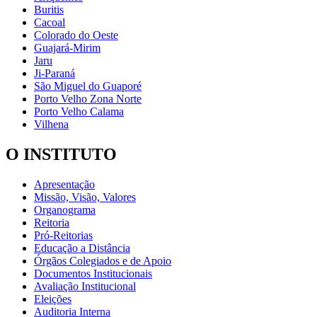
Buritis
Cacoal
Colorado do Oeste
Guajará-Mirim
Jaru
Ji-Paraná
São Miguel do Guaporé
Porto Velho Zona Norte
Porto Velho Calama
Vilhena
O INSTITUTO
Apresentação
Missão, Visão, Valores
Organograma
Reitoria
Pró-Reitorias
Educação a Distância
Órgãos Colegiados e de Apoio
Documentos Institucionais
Avaliação Institucional
Eleições
Auditoria Interna