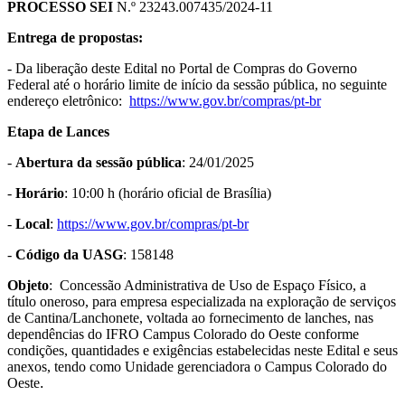
PROCESSO SEI
N.º 23243.007435/2024-11
Entrega de propostas:
- Da liberação deste Edital no Portal de Compras do Governo
Federal até o horário limite de início da sessão pública, no seguinte
endereço eletrônico:
https://www.gov.
br/compras/pt-br
Etapa de Lances
-
Abertura da sessão pública
: 24/01/2025
-
Horário
: 10:00 h (horário oficial de Brasília)
-
Local
:
https://www.gov.br/
compras/pt-br
-
Código da UASG
: 158148
Objeto
: Concessão Administrativa de Uso de Espaço Físico, a
título oneroso, para empresa especializada na exploração de serviços
de Cantina/Lanchonete, voltada ao fornecimento de lanches, nas
dependências do IFRO Campus Colorado do Oeste conforme
condições, quantidades e exigências estabelecidas neste Edital e seus
anexos, tendo como Unidade gerenciadora o Campus Colorado do
Oeste
.