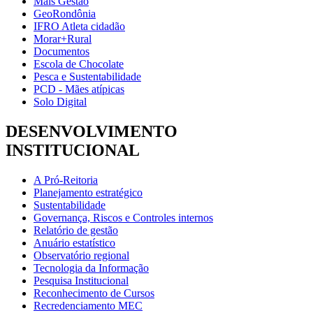
Mais Gestão
GeoRondônia
IFRO Atleta cidadão
Morar+Rural
Documentos
Escola de Chocolate
Pesca e Sustentabilidade
PCD - Mães atípicas
Solo Digital
DESENVOLVIMENTO
INSTITUCIONAL
A Pró-Reitoria
Planejamento estratégico
Sustentabilidade
Governança, Riscos e Controles internos
Relatório de gestão
Anuário estatístico
Observatório regional
Tecnologia da Informação
Pesquisa Institucional
Reconhecimento de Cursos
Recredenciamento MEC