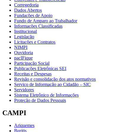
Corregedoria
Dados Abertos
Fundações de Apoio
Fundo de Amparo ao Trabalhador
Informações Classificadas
Institucional
Legislação
Licitações e Contratos
NIMPI
Ouvidoria
pacIFique
Participação Social
Publicações Eletrônicas SEI
Receitas e Despesas
Revisão e consolidação dos atos normativos
Serviço de Informação ao Cidadão – SIC
Servidores
Sistema Eletrônico de Informações
Proteção de Dados Pessoais
CAMPI
Ariquemes
Buritis