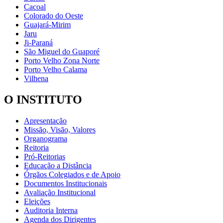
Cacoal
Colorado do Oeste
Guajará-Mirim
Jaru
Ji-Paraná
São Miguel do Guaporé
Porto Velho Zona Norte
Porto Velho Calama
Vilhena
O INSTITUTO
Apresentação
Missão, Visão, Valores
Organograma
Reitoria
Pró-Reitorias
Educação a Distância
Órgãos Colegiados e de Apoio
Documentos Institucionais
Avaliação Institucional
Eleições
Auditoria Interna
Agenda dos Dirigentes