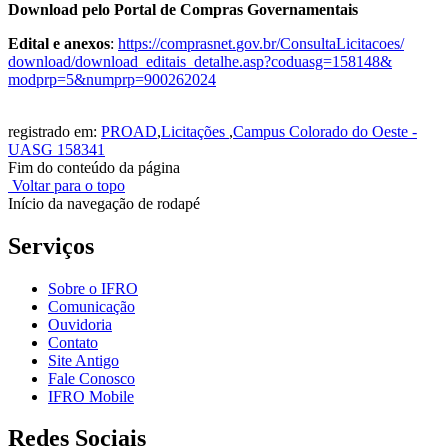
Download pelo Portal de Compras Governamentais
Edital e anexos
:
https://comprasnet.
gov.br/ConsultaLicitacoes/
download/download_editais_
detalhe.asp?coduasg=158148&
modprp=5&numprp=900262024
registrado em:
PROAD
,
Licitações
,
Campus Colorado do Oeste -
UASG 158341
Fim do conteúdo da página
Voltar para o topo
Início da navegação de rodapé
Serviços
Sobre o IFRO
Comunicação
Ouvidoria
Contato
Site Antigo
Fale Conosco
IFRO Mobile
Redes Sociais