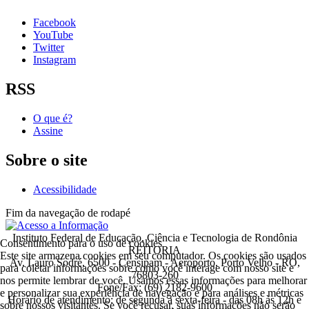
Facebook
YouTube
Twitter
Instagram
RSS
O que é?
Assine
Sobre o site
Acessibilidade
Fim da navegação de rodapé
Instituto Federal de Educação, Ciência e Tecnologia de Rondônia
Consentimento para o uso de cookies
REITORIA
Este site armazena cookies em seu computador. Os cookies são usados
Av. Lauro Sodré, 6500 - Censipam - Aeroporto, Porto Velho - RO,
para coletar informações sobre como você interage com nosso site e
76803-260
nos permite lembrar de você. Usamos essas informações para melhorar
Fone/Fax: (69) 2182-9600
e personalizar sua experiência de navegação e para análises e métricas
Horário de atendimento: de segunda a sexta-feira - das 08h às 12h e
sobre nossos visitantes. Se você recusar, suas informações não serão