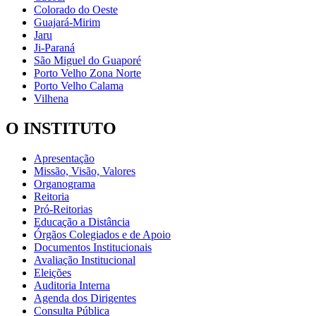
Colorado do Oeste
Guajará-Mirim
Jaru
Ji-Paraná
São Miguel do Guaporé
Porto Velho Zona Norte
Porto Velho Calama
Vilhena
O INSTITUTO
Apresentação
Missão, Visão, Valores
Organograma
Reitoria
Pró-Reitorias
Educação a Distância
Órgãos Colegiados e de Apoio
Documentos Institucionais
Avaliação Institucional
Eleições
Auditoria Interna
Agenda dos Dirigentes
Consulta Pública