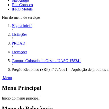
Site Antigo
Fale Conosco
IFRO Mobile
Fim do menu de serviços
Página inicial
/
Licitações
/
PROAD
/
Licitações
/
Campus Colorado do Oeste - UASG 158341
/
Pregão Eletrônico (SRP) nº 72/2021 – Aquisição de produtos a
Menu
Menu Principal
Início do menu principal
Menu de Relevância