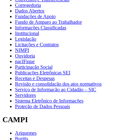
Corregedoria
Dados Abertos
Fundações de Apoio
Fundo de Amparo ao Trabalhador
Informações Classificadas
Institucional
Legislação
Licitações e Contratos
NIMPI
Ouvidoria
pacIFique
Participação Social
Publicações Eletrônicas SEI
Receitas e Despesas
Revisão e consolidação dos atos normativos
Serviço de Informação ao Cidadão – SIC
Servidores
Sistema Eletrônico de Informações
Proteção de Dados Pessoais
CAMPI
Ariquemes
Buritis