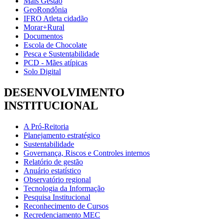
Mais Gestão
GeoRondônia
IFRO Atleta cidadão
Morar+Rural
Documentos
Escola de Chocolate
Pesca e Sustentabilidade
PCD - Mães atípicas
Solo Digital
DESENVOLVIMENTO
INSTITUCIONAL
A Pró-Reitoria
Planejamento estratégico
Sustentabilidade
Governança, Riscos e Controles internos
Relatório de gestão
Anuário estatístico
Observatório regional
Tecnologia da Informação
Pesquisa Institucional
Reconhecimento de Cursos
Recredenciamento MEC