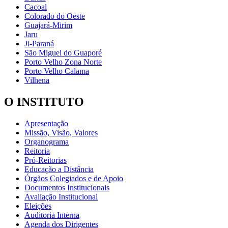
Cacoal
Colorado do Oeste
Guajará-Mirim
Jaru
Ji-Paraná
São Miguel do Guaporé
Porto Velho Zona Norte
Porto Velho Calama
Vilhena
O INSTITUTO
Apresentação
Missão, Visão, Valores
Organograma
Reitoria
Pró-Reitorias
Educação a Distância
Órgãos Colegiados e de Apoio
Documentos Institucionais
Avaliação Institucional
Eleições
Auditoria Interna
Agenda dos Dirigentes