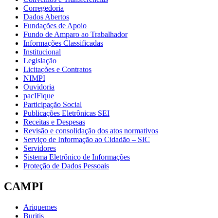
Corregedoria
Dados Abertos
Fundações de Apoio
Fundo de Amparo ao Trabalhador
Informações Classificadas
Institucional
Legislação
Licitações e Contratos
NIMPI
Ouvidoria
pacIFique
Participação Social
Publicações Eletrônicas SEI
Receitas e Despesas
Revisão e consolidação dos atos normativos
Serviço de Informação ao Cidadão – SIC
Servidores
Sistema Eletrônico de Informações
Proteção de Dados Pessoais
CAMPI
Ariquemes
Buritis