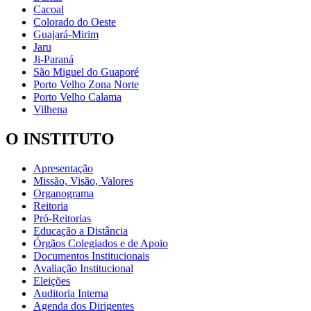
Cacoal
Colorado do Oeste
Guajará-Mirim
Jaru
Ji-Paraná
São Miguel do Guaporé
Porto Velho Zona Norte
Porto Velho Calama
Vilhena
O INSTITUTO
Apresentação
Missão, Visão, Valores
Organograma
Reitoria
Pró-Reitorias
Educação a Distância
Órgãos Colegiados e de Apoio
Documentos Institucionais
Avaliação Institucional
Eleições
Auditoria Interna
Agenda dos Dirigentes