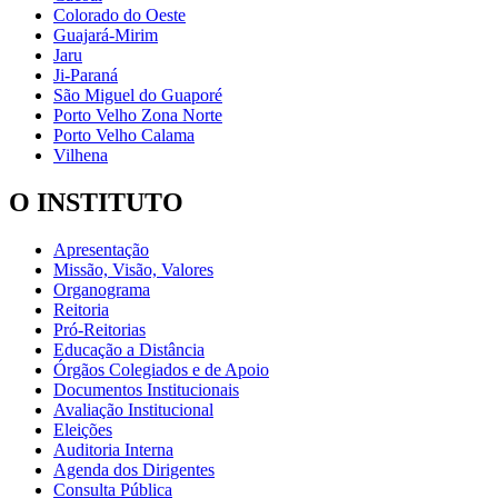
Colorado do Oeste
Guajará-Mirim
Jaru
Ji-Paraná
São Miguel do Guaporé
Porto Velho Zona Norte
Porto Velho Calama
Vilhena
O INSTITUTO
Apresentação
Missão, Visão, Valores
Organograma
Reitoria
Pró-Reitorias
Educação a Distância
Órgãos Colegiados e de Apoio
Documentos Institucionais
Avaliação Institucional
Eleições
Auditoria Interna
Agenda dos Dirigentes
Consulta Pública