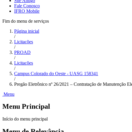
Site Antigo
Fale Conosco
IFRO Mobile
Fim do menu de serviços
Página inicial
/
Licitações
/
PROAD
/
Licitações
/
Campus Colorado do Oeste - UASG 158341
/
Pregão Eletrônico nº 26/2021 – Contratação de Manutenção E
Menu
Menu Principal
Início do menu principal
Menu de Relevância