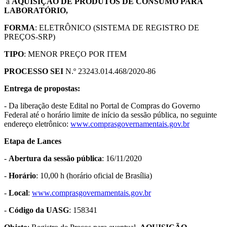
a
AQUISIÇÃO DE
PRODUTOS DE CONSUMO PARA
LABORATÓRIO
,
FORMA
: ELETRÔNICO (SISTEMA DE REGISTRO DE
PREÇOS-SRP)
TIPO
: MENOR PREÇO POR ITEM
PROCESSO SEI
N.º 23243.014.468/2020-86
Entrega de propostas:
- Da liberação deste Edital no Portal de Compras do Governo
Federal até o horário limite de início da sessão pública, no seguinte
endereço eletrônico:
www.comprasgovernamentais.gov.br
Etapa de Lances
-
Abertura da sessão pública
: 16/11/2020
-
Horário
: 10,00 h (horário oficial de Brasília)
-
Local
:
www.comprasgovernamentais.gov.br
-
Código da UASG
: 158341