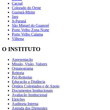
Cacoal
Colorado do Oeste
Guajará-Mirim
Jaru
Ji-Paraná
São Miguel do Guaporé
Porto Velho Zona Norte
Porto Velho Calama
Vilhena
O INSTITUTO
Apresentação
Missão, Visão, Valores
Organograma
Reitoria
Pró-Reitorias
Educação a Distância
Órgãos Colegiados e de Apoio
Documentos Institucionais
Avaliação Institucional
Eleições
Auditoria Interna
Agenda dos Dirigentes