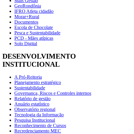
Mais Gestão
GeoRondônia
IFRO Atleta cidadão
Morar+Rural
Documentos
Escola de Chocolate
Pesca e Sustentabilidade
PCD - Mães atípicas
Solo Digital
DESENVOLVIMENTO
INSTITUCIONAL
A Pró-Reitoria
Planejamento estratégico
Sustentabilidade
Governança, Riscos e Controles internos
Relatório de gestão
Anuário estatístico
Observatório regional
Tecnologia da Informação
Pesquisa Institucional
Reconhecimento de Cursos
Recredenciamento MEC