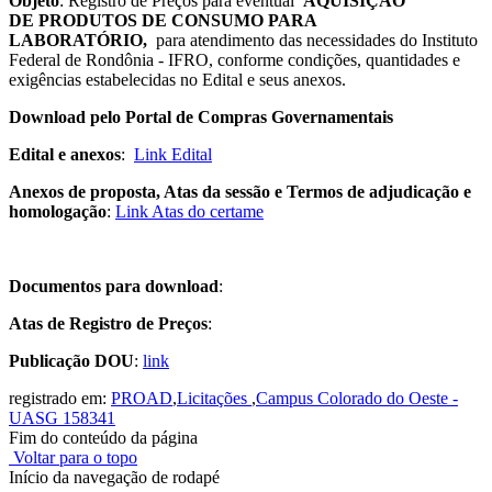
Objeto
: Registro de Preços para eventual
AQUISIÇÃO
DE
PRODUTOS DE CONSUMO PARA
LABORATÓRIO
,
para atendimento das necessidades do Instituto
Federal de Rondônia - IFRO, conforme condições, quantidades e
exigências estabelecidas no Edital e seus anexos.
Download pelo Portal de Compras Governamentais
Edital e anexos
:
Link Edital
Anexos de proposta, Atas da sessão e Termos de adjudicação e
homologação
:
Link Atas do certame
Documentos para download
:
Atas de Registro de Preços
:
Publicação DOU
:
link
registrado em:
PROAD
,
Licitações
,
Campus Colorado do Oeste -
UASG 158341
Fim do conteúdo da página
Voltar para o topo
Início da navegação de rodapé