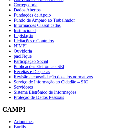
Corregedoria
Dados Abertos
Fundações de Apoio
Fundo de Amparo ao Trabalhador
Informações Classificadas
Institucional
Legislação
Licitações e Contratos
NIMPI
Ouvidoria
pacIFique
Participação Social
Publicações Eletrônicas SEI
Receitas e Despesas
Revisão e consolidação dos atos normativos
Serviço de Informação ao Cidadão – SIC
Servidores
Sistema Eletrônico de Informações
Proteção de Dados Pessoais
CAMPI
Ariquemes
Buritis