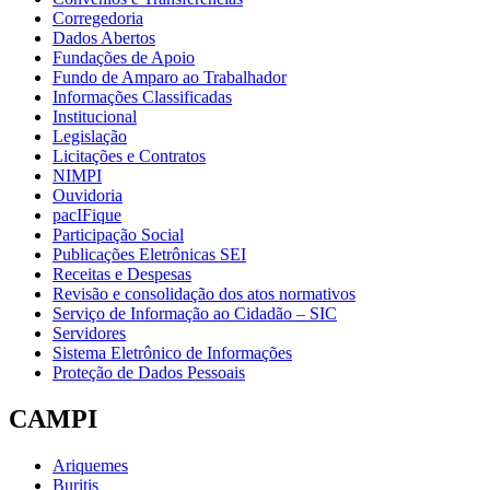
Corregedoria
Dados Abertos
Fundações de Apoio
Fundo de Amparo ao Trabalhador
Informações Classificadas
Institucional
Legislação
Licitações e Contratos
NIMPI
Ouvidoria
pacIFique
Participação Social
Publicações Eletrônicas SEI
Receitas e Despesas
Revisão e consolidação dos atos normativos
Serviço de Informação ao Cidadão – SIC
Servidores
Sistema Eletrônico de Informações
Proteção de Dados Pessoais
CAMPI
Ariquemes
Buritis