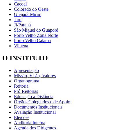
Cacoal
Colorado do Oeste
Guajará-Mirim
Jaru
Ji-Paraná
São Miguel do Guaporé
Porto Velho Zona Norte
Porto Velho Calama
Vilhena
O INSTITUTO
Apresentação
Missão, Visão, Valores
Organograma
Reitoria
Pró-Reitorias
Educação a Distância
Órgãos Colegiados e de Apoio
Documentos Institucionais
Avaliação Institucional
Eleições
Auditoria Interna
Agenda dos Dirigentes