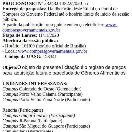
PROCESSO SEI Nº
23243.013822/2020-55
Entrega de propostas:
Da liberação deste Edital no Portal de
Compras do Governo Federal até o horário limite de início da sessão
pública.
A partir da publicação no seguinte endereço eletrônico:
www.
comprasgovernamentais.gov.br
Etapa de Lances:
11/11/2020
Abertura da sessão pública:
- Horário: 10H00 (horário oficial de Brasília)
- Local:
www.
comprasgovernamentais.gov.br
-
Código da UASG:
158341
Objeto:
O objeto da presente licitação é o registro de preços
para
aquisição futura e parcelada de Gêneros Alimentícios.
UNIDADES INTERESSADAS:
Campus
Colorado do Oeste
(Gerenciador)
Campus
Porto Velho Calama (Participante)
Campus
Porto Velho Zona Norte (Participante)
Reitoria (Participante)
Campus
Guajará-mirim (
Participante)
Campus
Ji-Paraná (Participante)
Campus
São Miguel do Guaporé
(Participante)
Campus
Jaru
(Participante)