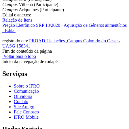
Campus
Vilhena (Participante)
Campus
Ariquemes (Participante)
Edital e anexos:
Relação de Itens
Pregão Eletrônico SRP 18/2020 - Aquisição de Gêneros alimentícios
- Edital
registrado em:
PROAD
,
Licitações
,
Campus Colorado do Oeste -
UASG 158341
Fim do conteúdo da página
Voltar para o topo
Início da navegação de rodapé
Serviços
Sobre o IFRO
Comunicação
Ouvidoria
Contato
Site Antigo
Fale Conosco
IFRO Mobile