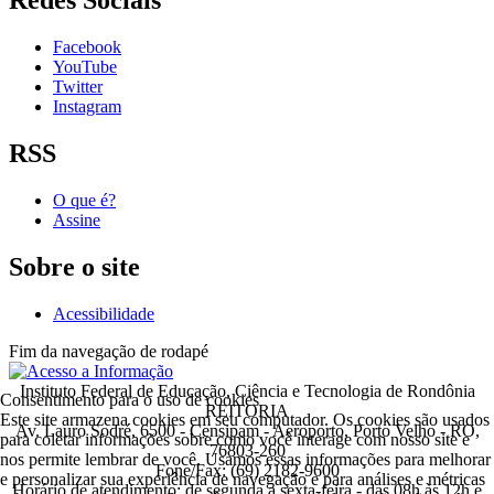
Redes Sociais
Facebook
YouTube
Twitter
Instagram
RSS
O que é?
Assine
Sobre o site
Acessibilidade
Fim da navegação de rodapé
Instituto Federal de Educação, Ciência e Tecnologia de Rondônia
Consentimento para o uso de cookies
REITORIA
Este site armazena cookies em seu computador. Os cookies são usados
Av. Lauro Sodré, 6500 - Censipam - Aeroporto, Porto Velho - RO,
para coletar informações sobre como você interage com nosso site e
76803-260
nos permite lembrar de você. Usamos essas informações para melhorar
Fone/Fax: (69) 2182-9600
e personalizar sua experiência de navegação e para análises e métricas
Horário de atendimento: de segunda a sexta-feira - das 08h às 12h e