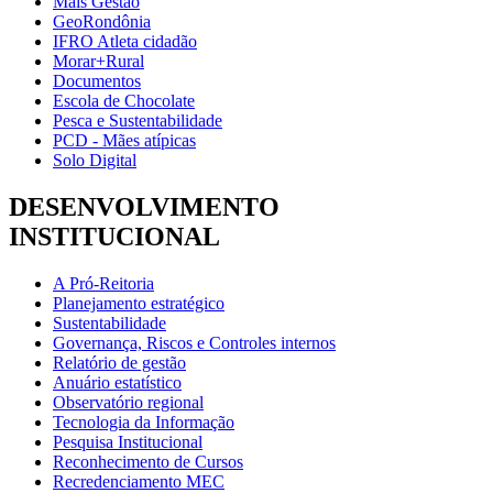
Mais Gestão
GeoRondônia
IFRO Atleta cidadão
Morar+Rural
Documentos
Escola de Chocolate
Pesca e Sustentabilidade
PCD - Mães atípicas
Solo Digital
DESENVOLVIMENTO
INSTITUCIONAL
A Pró-Reitoria
Planejamento estratégico
Sustentabilidade
Governança, Riscos e Controles internos
Relatório de gestão
Anuário estatístico
Observatório regional
Tecnologia da Informação
Pesquisa Institucional
Reconhecimento de Cursos
Recredenciamento MEC