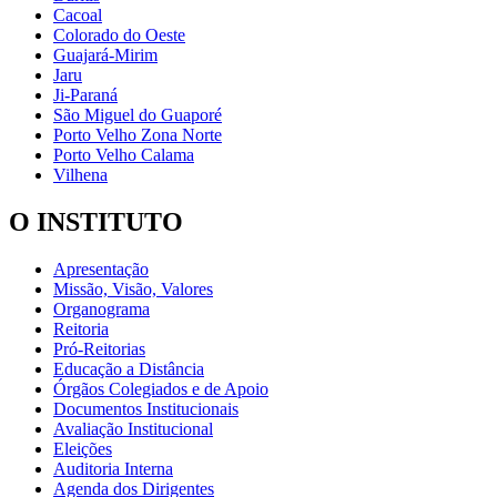
Cacoal
Colorado do Oeste
Guajará-Mirim
Jaru
Ji-Paraná
São Miguel do Guaporé
Porto Velho Zona Norte
Porto Velho Calama
Vilhena
O INSTITUTO
Apresentação
Missão, Visão, Valores
Organograma
Reitoria
Pró-Reitorias
Educação a Distância
Órgãos Colegiados e de Apoio
Documentos Institucionais
Avaliação Institucional
Eleições
Auditoria Interna
Agenda dos Dirigentes