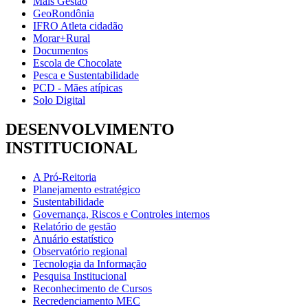
Mais Gestão
GeoRondônia
IFRO Atleta cidadão
Morar+Rural
Documentos
Escola de Chocolate
Pesca e Sustentabilidade
PCD - Mães atípicas
Solo Digital
DESENVOLVIMENTO
INSTITUCIONAL
A Pró-Reitoria
Planejamento estratégico
Sustentabilidade
Governança, Riscos e Controles internos
Relatório de gestão
Anuário estatístico
Observatório regional
Tecnologia da Informação
Pesquisa Institucional
Reconhecimento de Cursos
Recredenciamento MEC