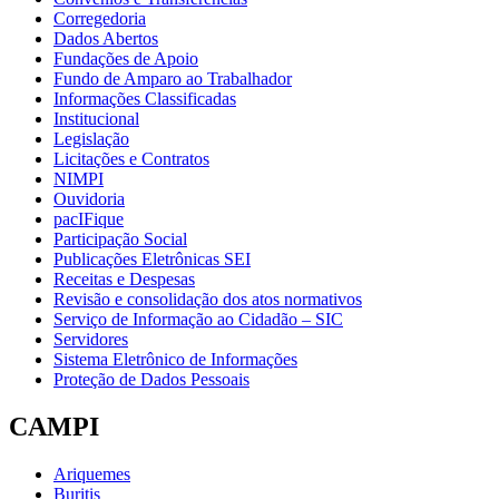
Corregedoria
Dados Abertos
Fundações de Apoio
Fundo de Amparo ao Trabalhador
Informações Classificadas
Institucional
Legislação
Licitações e Contratos
NIMPI
Ouvidoria
pacIFique
Participação Social
Publicações Eletrônicas SEI
Receitas e Despesas
Revisão e consolidação dos atos normativos
Serviço de Informação ao Cidadão – SIC
Servidores
Sistema Eletrônico de Informações
Proteção de Dados Pessoais
CAMPI
Ariquemes
Buritis