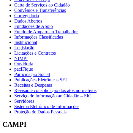
Carta de Serviços ao Cidadão
Convênios e Transferências
Corregedoria
Dados Abertos
Fundações de Apoio
Fundo de Amparo ao Trabalhador
Informações Classificadas
Institucional
Legislação
Licitações e Contratos
NIMPI
Ouvidoria
pacIFique
Participação Social
Publicações Eletrônicas SEI
Receitas e Despesas
Revisão e consolidação dos atos normativos
Serviço de Informação ao Cidadão – SIC
Servidores
Sistema Eletrônico de Informações
Proteção de Dados Pessoais
CAMPI