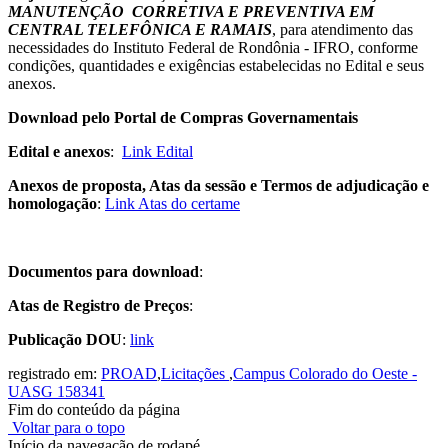
MANUTENÇÃO CORRETIVA E PREVENTIVA EM
CENTRAL TELEFÔNICA E RAMAIS
, para atendimento das
necessidades do Instituto Federal de Rondônia - IFRO, conforme
condições, quantidades e exigências estabelecidas no Edital e seus
anexos.
Download pelo Portal de Compras Governamentais
Edital e anexos
:
Link Edital
Anexos de proposta, Atas da sessão e Termos de adjudicação e
homologação
:
Link Atas do certame
Documentos para download
:
Atas de Registro de Preços
:
Publicação DOU
:
link
registrado em:
PROAD
,
Licitações
,
Campus Colorado do Oeste -
UASG 158341
Fim do conteúdo da página
Voltar para o topo
Início da navegação de rodapé