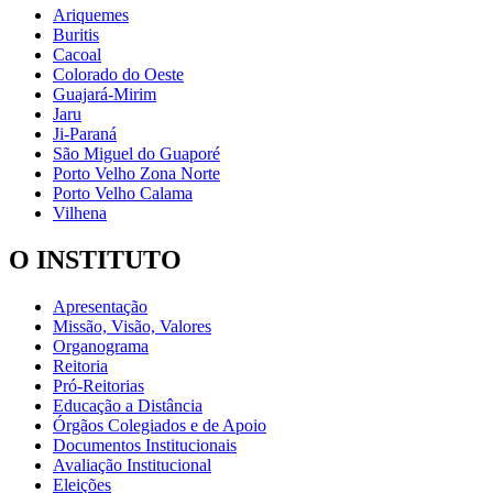
Ariquemes
Buritis
Cacoal
Colorado do Oeste
Guajará-Mirim
Jaru
Ji-Paraná
São Miguel do Guaporé
Porto Velho Zona Norte
Porto Velho Calama
Vilhena
O INSTITUTO
Apresentação
Missão, Visão, Valores
Organograma
Reitoria
Pró-Reitorias
Educação a Distância
Órgãos Colegiados e de Apoio
Documentos Institucionais
Avaliação Institucional
Eleições