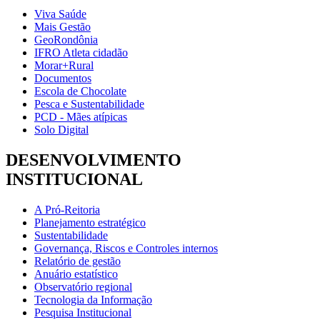
Viva Saúde
Mais Gestão
GeoRondônia
IFRO Atleta cidadão
Morar+Rural
Documentos
Escola de Chocolate
Pesca e Sustentabilidade
PCD - Mães atípicas
Solo Digital
DESENVOLVIMENTO
INSTITUCIONAL
A Pró-Reitoria
Planejamento estratégico
Sustentabilidade
Governança, Riscos e Controles internos
Relatório de gestão
Anuário estatístico
Observatório regional
Tecnologia da Informação
Pesquisa Institucional