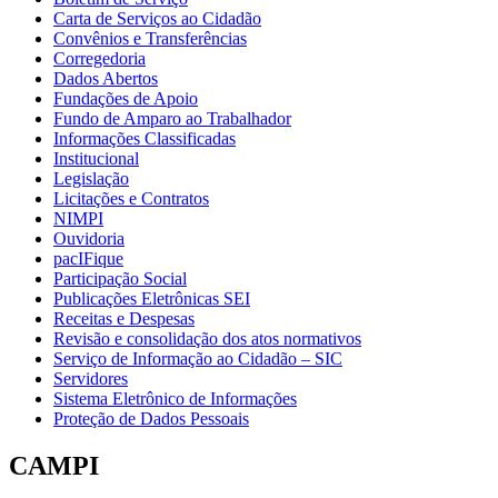
Carta de Serviços ao Cidadão
Convênios e Transferências
Corregedoria
Dados Abertos
Fundações de Apoio
Fundo de Amparo ao Trabalhador
Informações Classificadas
Institucional
Legislação
Licitações e Contratos
NIMPI
Ouvidoria
pacIFique
Participação Social
Publicações Eletrônicas SEI
Receitas e Despesas
Revisão e consolidação dos atos normativos
Serviço de Informação ao Cidadão – SIC
Servidores
Sistema Eletrônico de Informações
Proteção de Dados Pessoais
CAMPI