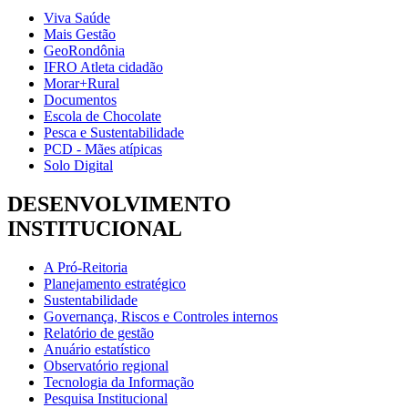
Viva Saúde
Mais Gestão
GeoRondônia
IFRO Atleta cidadão
Morar+Rural
Documentos
Escola de Chocolate
Pesca e Sustentabilidade
PCD - Mães atípicas
Solo Digital
DESENVOLVIMENTO
INSTITUCIONAL
A Pró-Reitoria
Planejamento estratégico
Sustentabilidade
Governança, Riscos e Controles internos
Relatório de gestão
Anuário estatístico
Observatório regional
Tecnologia da Informação
Pesquisa Institucional