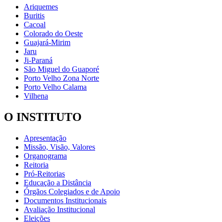
Ariquemes
Buritis
Cacoal
Colorado do Oeste
Guajará-Mirim
Jaru
Ji-Paraná
São Miguel do Guaporé
Porto Velho Zona Norte
Porto Velho Calama
Vilhena
O INSTITUTO
Apresentação
Missão, Visão, Valores
Organograma
Reitoria
Pró-Reitorias
Educação a Distância
Órgãos Colegiados e de Apoio
Documentos Institucionais
Avaliação Institucional
Eleições