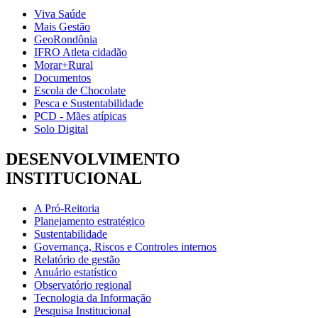
Viva Saúde
Mais Gestão
GeoRondônia
IFRO Atleta cidadão
Morar+Rural
Documentos
Escola de Chocolate
Pesca e Sustentabilidade
PCD - Mães atípicas
Solo Digital
DESENVOLVIMENTO
INSTITUCIONAL
A Pró-Reitoria
Planejamento estratégico
Sustentabilidade
Governança, Riscos e Controles internos
Relatório de gestão
Anuário estatístico
Observatório regional
Tecnologia da Informação
Pesquisa Institucional