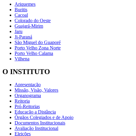
Ariquemes
Buritis
Cacoal
Colorado do Oeste
Guajará-Mirim
Jaru
Ji-Paraná
São Miguel do Guaporé
Porto Velho Zona Norte
Porto Velho Calama
Vilhena
O INSTITUTO
Apresentação
Missão, Visão, Valores
Organograma
Reitoria
Pró-Reitorias
Educação a Distância
Órgãos Colegiados e de Apoio
Documentos Institucionais
Avaliação Institucional
Eleições