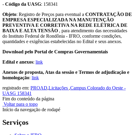
-
Código da UASG
: 158341
Objeto
: Registro de Preços para eventual a
CONTRATAÇÃO DE
EMPRESA ESPECIALIZADA NA MANUTENÇÃO
PREVENTIVA E CORRETIVA NA REDE ELÉTRICA DE
BAIXA E ALTA TENSÃO
, para atendimento das necessidades
do Instituto Federal de Rondônia - IFRO, conforme condições,
quantidades e exigências estabelecidas no Edital e seus anexos.
Download pelo Portal de Compras Governamentais
Edital e anexos
:
link
Anexos de proposta, Atas da sessão e Termos de adjudicação e
homologação
:
link
registrado em:
PROAD
,
Licitações
,
Campus Colorado do Oeste -
UASG 158341
Fim do conteúdo da página
Voltar para o topo
Início da navegação de rodapé
Serviços