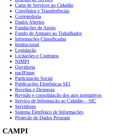
Carta de Serviços ao Cidadão
Convênios e Transferências
Corregedoria
Dados Abertos
Fundações de Apoio
Fundo de Amparo ao Trabalhador
Informações Classificadas
Institucional
Legislação
Licitações e Contratos
NIMPI
Ouvidoria
pacIFique
Participação Social
Publicações Eletrônicas SEI
Receitas e Despesas
Revisão e consolidação dos atos normativos
Serviço de Informação ao Cidadão – SIC
Servidores
Sistema Eletrônico de Informações
Proteção de Dados Pessoais
CAMPI