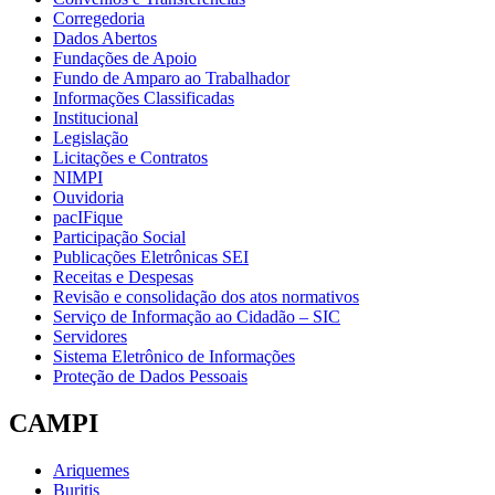
Corregedoria
Dados Abertos
Fundações de Apoio
Fundo de Amparo ao Trabalhador
Informações Classificadas
Institucional
Legislação
Licitações e Contratos
NIMPI
Ouvidoria
pacIFique
Participação Social
Publicações Eletrônicas SEI
Receitas e Despesas
Revisão e consolidação dos atos normativos
Serviço de Informação ao Cidadão – SIC
Servidores
Sistema Eletrônico de Informações
Proteção de Dados Pessoais
CAMPI
Ariquemes
Buritis