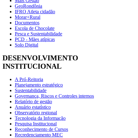
Mais Gestão
GeoRondônia
IFRO Atleta cidadão
Morar+Rural
Documentos
Escola de Chocolate
Pesca e Sustentabilidade
PCD - Mães atípicas
Solo Digital
DESENVOLVIMENTO
INSTITUCIONAL
A Pró-Reitoria
Planejamento estratégico
Sustentabilidade
Governança, Riscos e Controles internos
Relatório de gestão
Anuário estatístico
Observatório regional
Tecnologia da Informação
Pesquisa Institucional
Reconhecimento de Cursos
Recredenciamento MEC