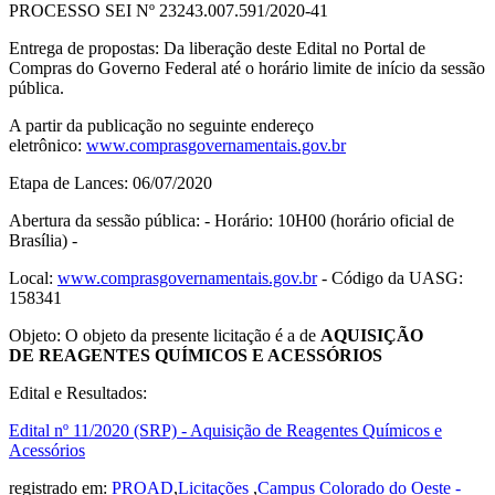
PROCESSO SEI Nº 23243.007.591/2020-41
Entrega de propostas: Da liberação deste Edital no Portal de
Compras do Governo Federal até o horário limite de início da sessão
pública.
A partir da publicação no seguinte endereço
eletrônico:
www.comprasgovernamentais.gov.
br
Etapa de Lances: 06/07/2020
Abertura da sessão pública: - Horário: 10H00 (horário oficial de
Brasília) -
Local:
www.comprasgovernamentais.gov.
br
- Código da UASG:
158341
Objeto: O objeto da presente licitação é a de
AQUISIÇÃO
DE REAGENTES QUÍMICOS E ACESSÓRIOS
Edital e Resultados:
Edital nº 11/2020 (SRP) - Aquisição de Reagentes Químicos e
Acessórios
registrado em:
PROAD
,
Licitações
,
Campus Colorado do Oeste -