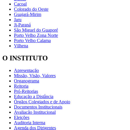
Cacoal
Colorado do Oeste
Guajará-Mirim
Jaru
Ji-Paraná
São Miguel do Guaporé
Porto Velho Zona Norte
Porto Velho Calama
Vilhena
O INSTITUTO
Apresentação
Missão, Visão, Valores
Organograma
Reitoria
Pró-Reitorias
Educação a Distância
Órgãos Colegiados e de Apoio
Documentos Institucionais
Avaliação Institucional
Eleições
Auditoria Interna
Agenda dos Dirigentes