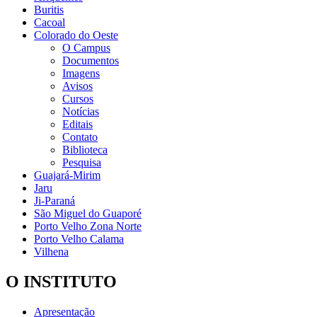
Buritis
Cacoal
Colorado do Oeste
O Campus
Documentos
Imagens
Avisos
Cursos
Notícias
Editais
Contato
Biblioteca
Pesquisa
Guajará-Mirim
Jaru
Ji-Paraná
São Miguel do Guaporé
Porto Velho Zona Norte
Porto Velho Calama
Vilhena
O INSTITUTO
Apresentação