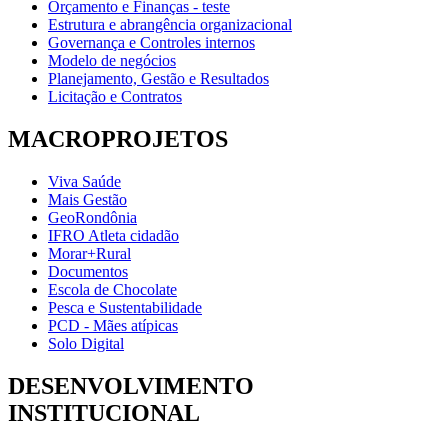
Orçamento e Finanças - teste
Estrutura e abrangência organizacional
Governança e Controles internos
Modelo de negócios
Planejamento, Gestão e Resultados
Licitação e Contratos
MACROPROJETOS
Viva Saúde
Mais Gestão
GeoRondônia
IFRO Atleta cidadão
Morar+Rural
Documentos
Escola de Chocolate
Pesca e Sustentabilidade
PCD - Mães atípicas
Solo Digital
DESENVOLVIMENTO
INSTITUCIONAL