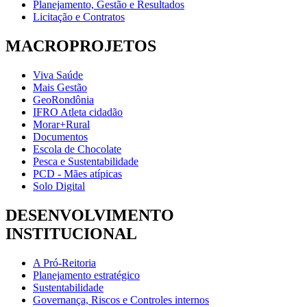
Planejamento, Gestão e Resultados
Licitação e Contratos
MACROPROJETOS
Viva Saúde
Mais Gestão
GeoRondônia
IFRO Atleta cidadão
Morar+Rural
Documentos
Escola de Chocolate
Pesca e Sustentabilidade
PCD - Mães atípicas
Solo Digital
DESENVOLVIMENTO
INSTITUCIONAL
A Pró-Reitoria
Planejamento estratégico
Sustentabilidade
Governança, Riscos e Controles internos