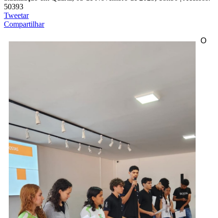
50393
Tweetar
Compartilhar
O