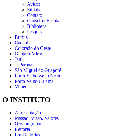
Avisos
Editais
Contato
Conselho Escolar
Biblioteca
Pesquisa
Buritis
Cacoal
Colorado do Oeste
Guajará-Mirim
Jaru
Ji-Paraná
São Miguel do Guaporé
Porto Velho Zona Norte
Porto Velho Calama
Vilhena
O INSTITUTO
Apresentação
Missão, Visão, Valores
Organograma
Reitoria
Pró-Reitorias